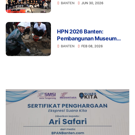
Membaca Indonesia Emas
BANTEN
JUN 30, 2026
2045, Megawali Banten
Menuju Masa Depan
HPN 2026 Banten:
Pembangunan Museum
Media Siber Nasional Resmi
BANTEN
FEB 08, 2026
Dimulai di Karundang
Serang