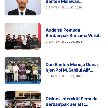
Banten Melawan
Mengapresiasi Komitmen
BANTEN
JUL 12, 2026
Presiden Prabowo dalam
Pemberantasan Korupsi
Audensi Pemuda
Berdampak Bersama Wakil
Ketua Komisi III DPRD Kota
BANTEN
JUL 09, 2026
Serang Banten
Dari Banten Menuju Dunia,
Irjen Pol M. Sabilul Alif
Dorong Penguatan
BANTEN
JUL 05, 2026
Kapasitas Imam Menuju IGIC
2026
Diskusi Interaktif Pemuda
Berdampak Serial I :