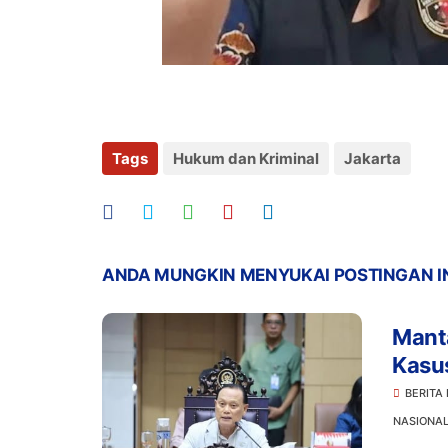
Tags
Hukum dan Kriminal
Jakarta
ANDA MUNGKIN MENYUKAI POSTINGAN I
Manta
Kasu
Prom
BERITA
NASIONA