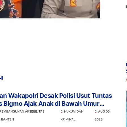
NI
n Wakapolri Desak Polisi Usut Tuntas
s Bigmo Ajak Anak di Bawah Umur
osikan Vape
 PEMBANGUNAN AKSEBILITAS
HUKUM DAN
AUG 03,
L BANTEN
KRIMINAL
2026