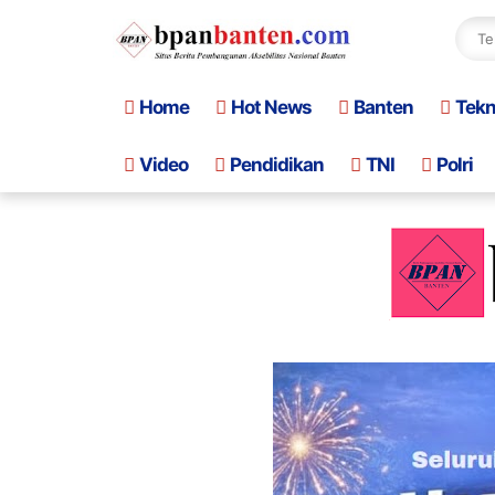
Home
Hot News
Banten
Tek
Video
Pendidikan
TNI
Polri