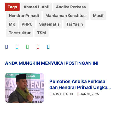
Tags
Ahmad Luthfi
Andika Perkasa
Hendrar Prihadi
Mahkamah Konstitusi
Masif
MK
PHPU
Sistematis
Taj Yasin
Terstruktur
TSM
ANDA MUNGKIN MENYUKAI POSTINGAN INI
Pemohon Andika Perkasa
dan Hendrar Prihadi Ungkap
Dugaan Praktik Politik Uang
AHMAD LUTHFI
JAN 10, 2025
dan Intimidasi Kepala Desa
dalam Sidang PHPU
Gubernur Jawa Tengah di