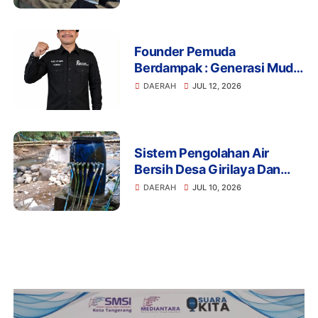
Founder Pemuda
Berdampak : Generasi Muda
Mengapresiasi Komitmen
DAERAH
JUL 12, 2026
Presiden Prabowo dalam
Pemberantasan Korupsi
Sistem Pengolahan Air
Bersih Desa Girilaya Dan
Desa Jayapura Cipanas
DAERAH
JUL 10, 2026
Harus Dibantu Pemerintah