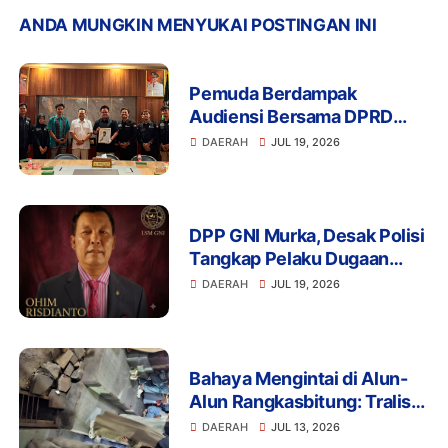
ANDA MUNGKIN MENYUKAI POSTINGAN INI
Pemuda Berdampak
Audiensi Bersama DPRD
Provinsi Banten Bahas
DAERAH
JUL 19, 2026
Pendidikan, Ketahanan
Pangan, dan Literasi Menuju
Indonesia Emas 2045
DPP GNI Murka, Desak Polisi
Tangkap Pelaku Dugaan
Intimidasi dan
DAERAH
JUL 19, 2026
Pengeroyokan Aktivis di
Lebak
Bahaya Mengintai di Alun-
Alun Rangkasbitung: Tralis
Drainase Rusak Picu Banyak
DAERAH
JUL 13, 2026
Pengunjung Terperosok