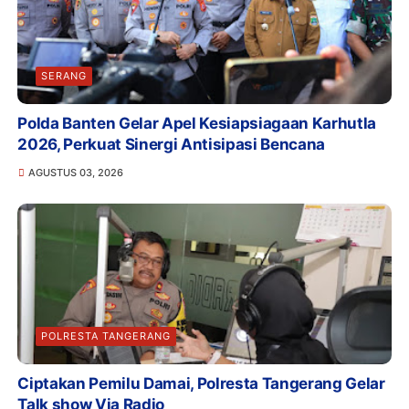
SERANG
Polda Banten Gelar Apel Kesiapsiagaan Karhutla
2026, Perkuat Sinergi Antisipasi Bencana
AGUSTUS 03, 2026
POLRESTA TANGERANG
Ciptakan Pemilu Damai, Polresta Tangerang Gelar
Talk show Via Radio