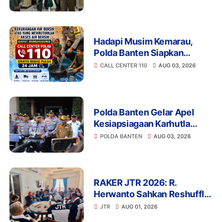
Penghasutan di Balaraja
Hadapi Musim Kemarau,
Polda Banten Siapkan
Layanan Bantuan Air Bersih
CALL CENTER 110
AUG 03, 2026
Melalui 110
Polda Banten Gelar Apel
Kesiapsiagaan Karhutla
2026, Perkuat Sinergi
POLDA BANTEN
AUG 03, 2026
Antisipasi Bencana
RAKER JTR 2026: R.
Herwanto Sahkan Reshuffle
Pengurus dan Tegaskan
JTR
AUG 01, 2026
Disiplin Organisasi