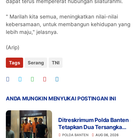
dapat terus mempererat hubungan silaturahmi.
" Marilah kita semua, meningkatkan nilai-nilai
kebersamaan, untuk membangun kehidupan yang
lebih maju," jelasnya.
(Arip)
Tags
Serang
TNI
ANDA MUNGKIN MENYUKAI POSTINGAN INI
Ditreskrimum Polda Banten
Tetapkan Dua Tersangka
Kasus Aksi Anarkis dan
POLDA BANTEN
AUG 06, 2026