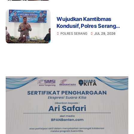
Wujudkan Kamtibmas
Kondusif, Polres Serang
Gelar Silaturahmi Strategis
POLRES SERANG
JUL 29, 2026
Bersama Insan Pers