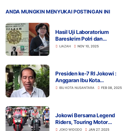
ANDA MUNGKIN MENYUKAI POSTINGAN INI
Hasil Uji Laboratorium
Bareskrim Polri dan
Penegasan UGM Perkuat
IJAZAH
NOV 10, 2025
Keaslian Ijazah Presiden
Joko Widodo
Presiden ke-7 RI Jokowi :
Anggaran Ibu Kota
Nusantara yang Diblokir,
IBU KOTA NUSANTARA
FEB 08, 2025
Tanyakan kepada Kepala
Otorita IKN
Jokowi Bersama Legend
Riders, Touring Motor
Spesial di Kota Solo
JOKO WIDODO
JAN 27, 2025