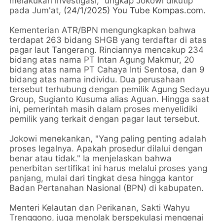
melakukan investigasi," ungkap Jokowi dikutip
pada Jum'at,
(24/1/2025) You Tube Kompas.com
.
Kementerian ATR/BPN mengungkapkan bahwa
terdapat 263 bidang SHGB yang terdaftar di atas
pagar laut Tangerang. Rinciannya mencakup 234
bidang atas nama PT Intan Agung Makmur, 20
bidang atas nama PT Cahaya Inti Sentosa, dan 9
bidang atas nama individu. Dua perusahaan
tersebut terhubung dengan pemilik Agung Sedayu
Group, Sugianto Kusuma alias Aguan. Hingga saat
ini, pemerintah masih dalam proses menyelidiki
pemilik yang terkait dengan pagar laut tersebut.
Jokowi menekankan, "Yang paling penting adalah
proses legalnya. Apakah prosedur dilalui dengan
benar atau tidak." Ia menjelaskan bahwa
penerbitan sertifikat ini harus melalui proses yang
panjang, mulai dari tingkat desa hingga kantor
Badan Pertanahan Nasional (BPN) di kabupaten.
Menteri Kelautan dan Perikanan, Sakti Wahyu
Trenggono, juga menolak berspekulasi mengenai