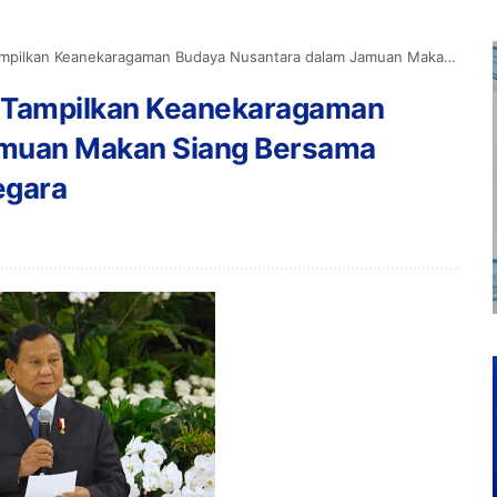
ragaman Budaya Nusantara dalam Jamuan Makan Siang Bersama Delegasi Jepang di Istana Negara
 Tampilkan Keanekaragaman
amuan Makan Siang Bersama
egara