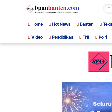
Home
Hot News
Banten
Tek
Video
Pendidikan
TNI
Polri