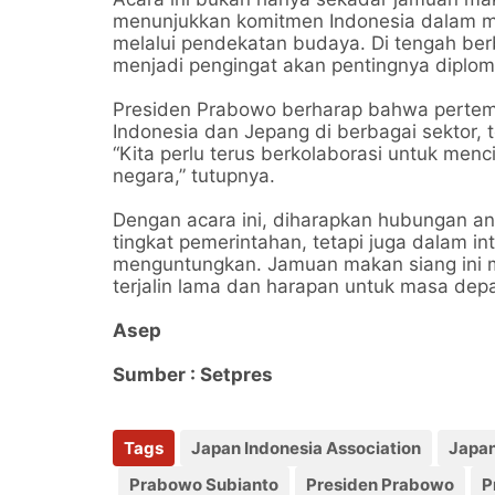
menunjukkan komitmen Indonesia dalam m
melalui pendekatan budaya. Di tengah berba
menjadi pengingat akan pentingnya diplo
Presiden Prabowo berharap bahwa pertem
Indonesia dan Jepang di berbagai sektor,
“Kita perlu terus berkolaborasi untuk men
negara,” tutupnya.
Dengan acara ini, diharapkan hubungan ant
tingkat pemerintahan, tetapi juga dalam i
menguntungkan. Jamuan makan siang ini m
terjalin lama dan harapan untuk masa depa
Asep
Sumber : Setpres
Tags
Japan Indonesia Association
Japan
Prabowo Subianto
Presiden Prabowo
P