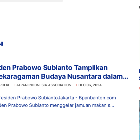
NI
iden Prabowo Subianto Tampilkan
ekaragaman Budaya Nusantara dalam
an Makan Siang Bersama Delegasi
POLRI
JAPAN INDONESIA ASSOCIATION
DEC 06, 2024
g di Istana Negara
Presiden Prabowo SubiantoJakarta - Bpanbanten.com
iden Prabowo Subianto menggelar jamuan makan s...