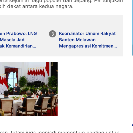
rta sejumlah lagu populer dari Jepang. Pertunjukan
h dekat antara kedua negara.
den Prabowo: LNG
Koordinator Umum Rakyat
 Masela Jadi
Banten Melawan
ak Kemandirian
Mengapresiasi Komitmen
 dan Mesin Baru
Presiden Prabowo dalam
muran Rakyat
Pemberantasan Korupsi
kan, tetapi juga menjadi momentum penting untuk