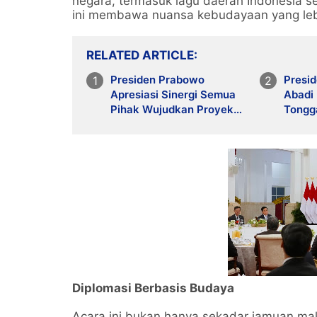
negara, termasuk lagu daerah Indonesia se
ini membawa nuansa kebudayaan yang lebi
RELATED ARTICLE
Presiden Prabowo
Presi
Apresiasi Sinergi Semua
Abadi
Pihak Wujudkan Proyek
Tongg
LNG Abadi Masela
Energi
Kemak
Diplomasi Berbasis Budaya
Acara ini bukan hanya sekadar jamuan ma