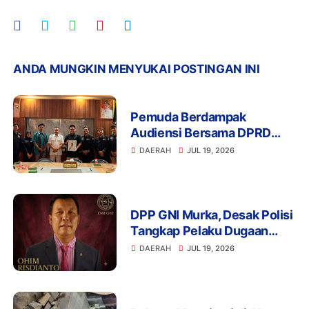
ANDA MUNGKIN MENYUKAI POSTINGAN INI
Pemuda Berdampak
Audiensi Bersama DPRD
Provinsi Banten Bahas
DAERAH
JUL 19, 2026
Pendidikan, Ketahanan
Pangan, dan Literasi Menuju
Indonesia Emas 2045
DPP GNI Murka, Desak Polisi
Tangkap Pelaku Dugaan
Intimidasi dan
DAERAH
JUL 19, 2026
Pengeroyokan Aktivis di
Lebak