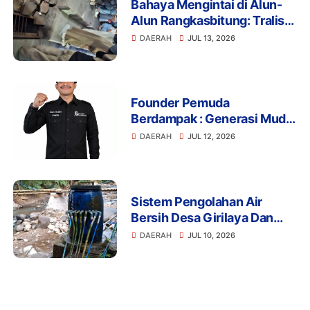
Bahaya Mengintai di Alun-
Alun Rangkasbitung: Tralis
Drainase Rusak Picu Banyak
DAERAH
JUL 13, 2026
Pengunjung Terperosok
Founder Pemuda
Berdampak : Generasi Muda
Mengapresiasi Komitmen
DAERAH
JUL 12, 2026
Presiden Prabowo dalam
Pemberantasan Korupsi
Sistem Pengolahan Air
Bersih Desa Girilaya Dan
Desa Jayapura Cipanas
DAERAH
JUL 10, 2026
Harus Dibantu Pemerintah