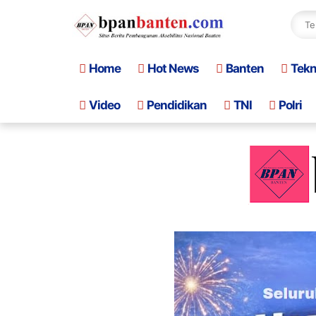
Home
Hot News
Banten
Tek
Video
Pendidikan
TNI
Polri