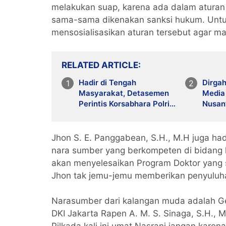
melakukan suap, karena ada dalam aturan
sama-sama dikenakan sanksi hukum. Unt
mensosialisasikan aturan tersebut agar m
RELATED ARTICLE
Hadir di Tengah
Dirgah
Masyarakat, Detasemen
Media
Perintis Korsabhara Polri
Nusant
Gelar Patroli Jalan Kaki di
Makin 
Pengadegan
Jhon S. E. Panggabean, S.H., M.H juga h
nara sumber yang berkompeten di bidang h
akan menyelesaikan Program Doktor yang 
Jhon tak jemu-jemu memberikan penyuluha
Narasumber dari kalangan muda adalah G
DKI Jakarta Rapen A. M. S. Sinaga, S.H.,