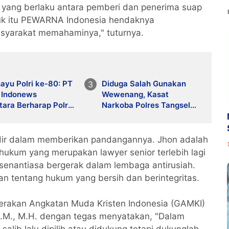
 yang berlaku antara pemberi dan penerima suap
uk itu PEWARNA Indonesia hendaknya
asyarakat memahaminya," tuturnya.
ayu Polri ke-80: PT
Diduga Salah Gunakan
 Indonews
Wewenang, Kasat
ara Berharap Polri
Narkoba Polres Tangsel
Presisi dan Dicintai
dan 6 Anggota Ditangkap
Bareskrim
adir dalam memberikan pandangannya. Jhon adalah
ukum yang merupakan lawyer senior terlebih lagi
senantiasa bergerak dalam lembaga antirusiah.
n tentang hukum yang bersih dan berintegritas.
erakan Angkatan Muda Kristen Indonesia (GAMKI)
 M.M., M.H. dengan tegas menyatakan, "Dalam