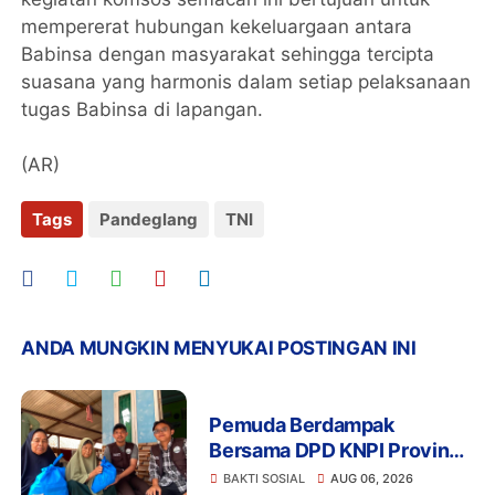
mempererat hubungan kekeluargaan antara
Babinsa dengan masyarakat sehingga tercipta
suasana yang harmonis dalam setiap pelaksanaan
tugas Babinsa di lapangan.
(AR)
Tags
Pandeglang
TNI
ANDA MUNGKIN MENYUKAI POSTINGAN INI
Pemuda Berdampak
Bersama DPD KNPI Provinsi
Banten dan KKN Kelompok
BAKTI SOSIAL
AUG 06, 2026