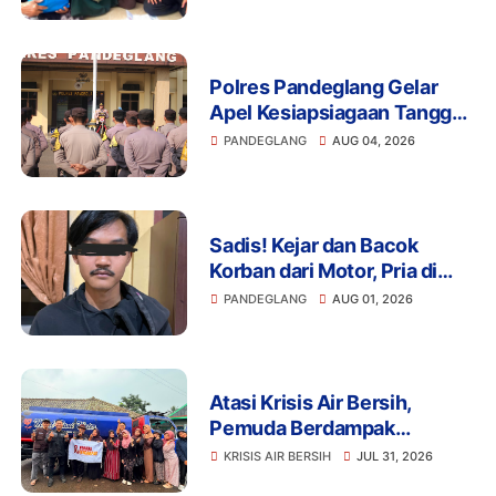
33 UIN SMH Banten
Salurkan Bansos
Polres Pandeglang Gelar
Apel Kesiapsiagaan Tanggap
Bencana dan Karhutla,
PANDEGLANG
AUG 04, 2026
Perkuat Sinergi Lintas
Sektor Hadapi Potensi
Bencana
Sadis! Kejar dan Bacok
Korban dari Motor, Pria di
Pandeglang Diciduk Polisi
PANDEGLANG
AUG 01, 2026
Atasi Krisis Air Bersih,
Pemuda Berdampak
Kerahkan 4 Tangki Air untuk
KRISIS AIR BERSIH
JUL 31, 2026
Warga Pandeglang