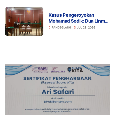
Kasus Pengeroyokan
Mohamad Sodik: Dua Linmas
Pandeglang Diganjar 5 Bulan
PANDEGLANG
JUL 28, 2026
Penjara