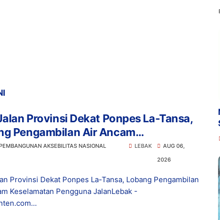
NI
Jalan Provinsi Dekat Ponpes La-Tansa,
ng Pengambilan Air Ancam
lamatan Pengguna Jalan
 PEMBANGUNAN AKSEBILITAS NASIONAL
LEBAK
AUG 06,
2026
lan Provinsi Dekat Ponpes La-Tansa, Lobang Pengambilan
am Keselamatan Pengguna JalanLebak -
ten.com...