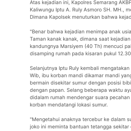
Atas kejadian ini, Kapolres Semarang AKBP 
Kaliwungu Iptu A. Ruly Asmoro SH. MH., m
Dimana Kapolsek menuturkan bahwa kejadi
"Benar bahwa kejadian menimpa anak usia 
Taman kanak kanak, dimana saat kejadian
kandungnya Marsiyem (40 Th) mencuci paka
disamping rumah pada kisaran pukul 12.3
Selanjutnya Iptu Ruly kembali mengatakan 
Wib, ibu korban mandi dikamar mandi ya
bermain disekitar sumur dengan posisi bi
dengan papan. Selang beberapa waktu ay
didalam rumah mendengar suara pecahan k
korban mendatangi lokasi sumur.
"Mengetahui anaknya tercebur ke dalam s
joko ini meminta bantuan tetangga sekitar