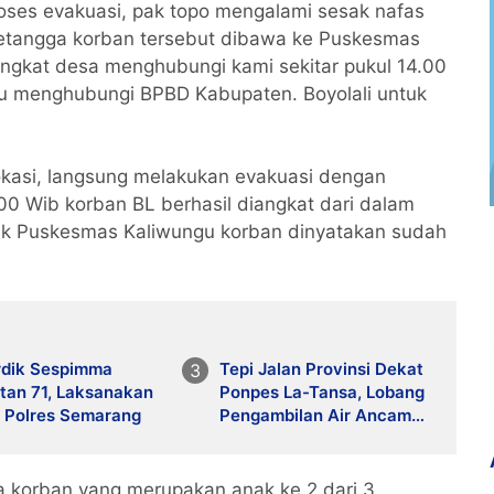
oses evakuasi, pak topo mengalami sesak nafas
tetangga korban tersebut dibawa ke Puskesmas
ngkat desa menghubungi kami sekitar pukul 14.00
gu menghubungi BPBD Kabupaten. Boyolali untuk
okasi, langsung melakukan evakuasi dengan
00 Wib korban BL berhasil diangkat dari dalam
hak Puskesmas Kaliwungu korban dinyatakan sudah
rdik Sespimma
Tepi Jalan Provinsi Dekat
tan 71, Laksanakan
Ponpes La-Tansa, Lobang
i Polres Semarang
Pengambilan Air Ancam
Keselamatan Pengguna
Jalan
a korban yang merupakan anak ke 2 dari 3