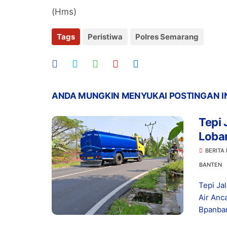
(Hms)
Tags
Peristiwa
Polres Semarang
ANDA MUNGKIN MENYUKAI POSTINGAN I
Tepi 
Loba
Kese
BERITA
BANTEN
Tepi Ja
Air Anc
Bpanban