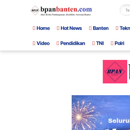
Home
Hot News
Banten
Tek
Video
Pendidikan
TNI
Polri