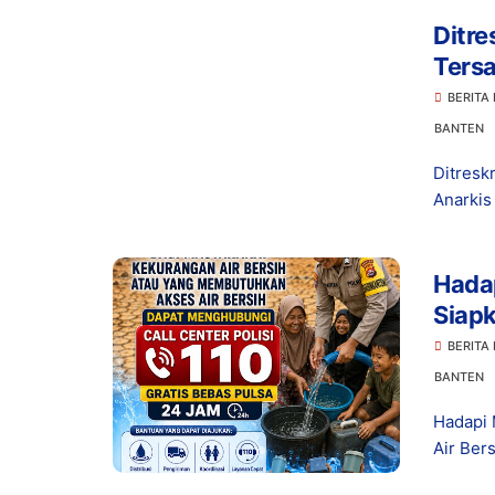
Ditr
Tersa
Pengh
BERITA
BANTEN
Ditresk
Anarkis
Hada
Siapk
110
BERITA
BANTEN
Hadapi 
Air Ber