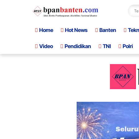
Home
Hot News
Banten
Tek
Video
Pendidikan
TNI
Polri