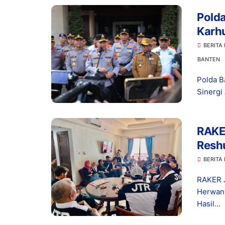
Polda
Karhu
Benc
BERITA
BANTEN
Polda B
Sinergi
RAKE
Reshu
Organ
BERITA
RAKER J
Herwant
Hasil...