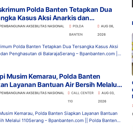
eskrimum Polda Banten Tetapkan Dua
ngka Kasus Aksi Anarkis dan
asutan di Balaraja
 PEMBANGUNAN AKSEBILITAS NASIONAL
POLDA
AUG 06,
BANTEN
2026
rimum Polda Banten Tetapkan Dua Tersangka Kasus Aksi
 dan Penghasutan di BalarajaSerang – Bpanbanten.com |...
pi Musim Kemarau, Polda Banten
an Layanan Bantuan Air Bersih Melalui
 PEMBANGUNAN AKSEBILITAS NASIONAL
CALL CENTER
AUG 03,
110
2026
Musim Kemarau, Polda Banten Siapkan Layanan Bantuan
sih Melalui 110Serang – Bpanbanten.com || Polda Banten...