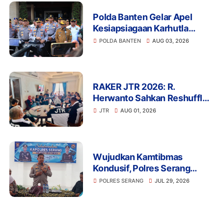
Polda Banten Gelar Apel
Kesiapsiagaan Karhutla
2026, Perkuat Sinergi
POLDA BANTEN
AUG 03, 2026
Antisipasi Bencana
RAKER JTR 2026: R.
Herwanto Sahkan Reshuffle
Pengurus dan Tegaskan
JTR
AUG 01, 2026
Disiplin Organisasi
Wujudkan Kamtibmas
Kondusif, Polres Serang
Gelar Silaturahmi Strategis
POLRES SERANG
JUL 29, 2026
Bersama Insan Pers