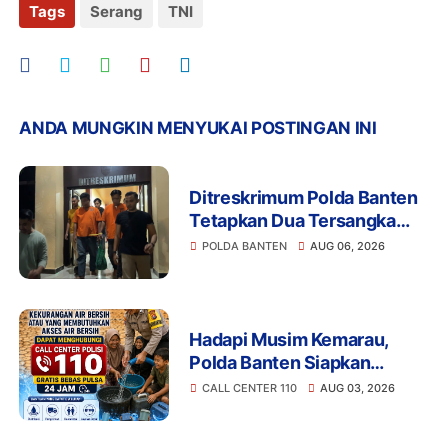
Tags
Serang
TNI
ANDA MUNGKIN MENYUKAI POSTINGAN INI
Ditreskrimum Polda Banten
Tetapkan Dua Tersangka
Kasus Aksi Anarkis dan
POLDA BANTEN
AUG 06, 2026
Penghasutan di Balaraja
Hadapi Musim Kemarau,
Polda Banten Siapkan
Layanan Bantuan Air Bersih
CALL CENTER 110
AUG 03, 2026
Melalui 110