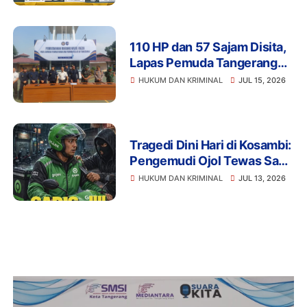
110 HP dan 57 Sajam Disita,
Lapas Pemuda Tangerang
Perketat Pengawasan
HUKUM DAN KRIMINAL
JUL 15, 2026
Tragedi Dini Hari di Kosambi:
Pengemudi Ojol Tewas Saat
Istirahat, Motor dan HP Raib
HUKUM DAN KRIMINAL
JUL 13, 2026