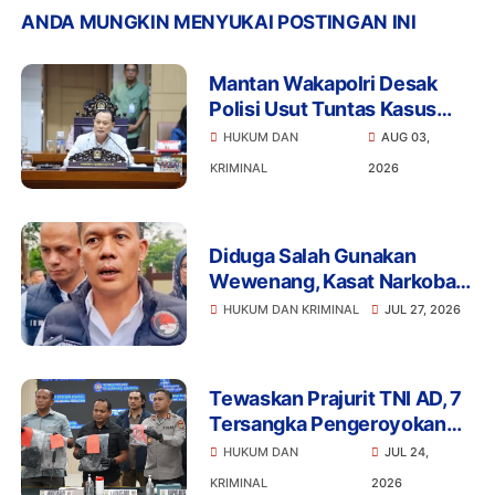
ANDA MUNGKIN MENYUKAI POSTINGAN INI
Mantan Wakapolri Desak
Polisi Usut Tuntas Kasus
Bigmo Ajak Anak di Bawah
HUKUM DAN
AUG 03,
Umur Promosikan Vape
KRIMINAL
2026
Diduga Salah Gunakan
Wewenang, Kasat Narkoba
Polres Tangsel dan 6
HUKUM DAN KRIMINAL
JUL 27, 2026
Anggota Ditangkap
Bareskrim
Tewaskan Prajurit TNI AD, 7
Tersangka Pengeroyokan
Terancam Penjara Seumur
HUKUM DAN
JUL 24,
Hidup
KRIMINAL
2026