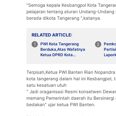
"Semoga kepala Kesbangpol Kota Tanger
pelajaran tentang aturan Undang-Undang P
berada dikota Tangerang ",katanya.
RELATED ARTICLE
PWI Kota Tangerang
Pemko
Berduka,Atas Wafatnya
Partis
Ketua DPRD Kota
Lapor
Tangerang Bang Rusdi
Lewat
Terpisah,Ketua PWI Banten Rian Nopandr
kota tangerang dalam hal ini Kesbangpol, 
satu kesatuan utuh
" Jadi oraganisasi Resmi konsetwen Dewan 
memang Pemerintah daerah itu Bersinergi
bedakan" ujar ketua PWI Banten.