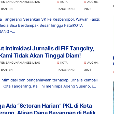
ampak Besar hingga Fatal
 PEMBANGUNAN AKSEBILITAS
KOTA
AUG 06,
L BANTEN
TANGERANG
2026
a Tangerang Serahkan SK ke Kesbangpol, Wawan Fauzi:
edia Bisa Berdampak Besar hingga FatalKOTA
ANG -...
t Intimidasi Jurnalis di FIF Tangcity,
Kami Tidak Akan Tinggal Diam!
 PEMBANGUNAN AKSEBILITAS
KOTA
AUG 04,
L BANTEN
TANGERANG
2026
intimidasi dan penganiayaan terhadap jurnalis kembali
di Kota Tangerang. Kali ini menimpa Ageng Suseno, j...
a Ada “Setoran Harian” PKL di Kota
rang, Aliran Dana Bayangan di Balik