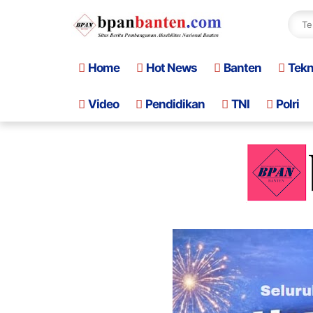
Home
Hot News
Banten
Tek
Video
Pendidikan
TNI
Polri