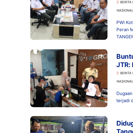
Berd
BERITA
NASIONA
PWI Kot
Peran M
TANGER
Buntu
JTR: 
BERITA
NASIONA
Dugaan 
terjadi 
Didug
Tange