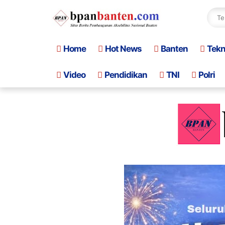
Home
Hot News
Banten
Tek
Video
Pendidikan
TNI
Polri