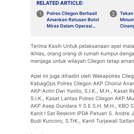
RELATED ARTICLE
Polres Cilegon Berhasil
Tekan
Amankan Ratusan Botol
Minum
Miras Dalam Operasi
Cinang
Pekat Maung 2026
Laksa
Terima Kasih Untuk pelaksanaan apel mal
ikhlas, orang orang di rumah kumpul deng
menjaga untuk wilayah Cilegon tetap aman
Apel ini juga dihadiri oleh Wakapolres Cileg
KabagOps Polres Cilegon AKP Choirul Anam,
AKP Achri Dwi Yunito, S.I.K., M.H., Kasat 
S.I.K., Kasat Lantas Polres Cilegon AKP Mu
AKP Asep Gundara Y S E S.H. M.H., KBO Sat
Kanit I Sat Reskrim IPDA Patuan S. Andre 
Budi Kuncoro, S.TrK., Kanit Turjawali Satla