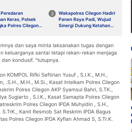
 Peredaran
Wakapolres Cilegon Hadiri
an Keras, Polsek
Panen Raya Padi, Wujud
ka Polres Cilegon
Sinergi Dukung Ketahanan
nakan Razia Rutin
Pangan Nasional
amnya dan saya minta laksanakan tugas dengan
an keluarganya santai tetapi rekan-rekan menjaga
 dan kondusif. "tutupnya.
on KOMPOL Rifki Seftirian Yusuf , S.I.K., M.H.,
 .S.H., M.H., M.Si., Kasat Intelkam Polres Cilegon
Reskrim Polres Cilegon AKP Syamsul Bahri, S.TK.,
lya Sugiarto , S.I.K., Kasat Samapta Polres Cilegon
reskrim Polres Cilegon IPDA Muhyidin , S.H.,
J. S.TrK., Kanit Resmob Sat Reskrim IPDA Bagus
ntas Polres Cilegon IPDA Kyflan Ahmad S, S.Tr.K.