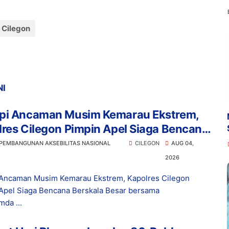
 Cilegon
NI
pi Ancaman Musim Kemarau Ekstrem,
res Cilegon Pimpin Apel Siaga Bencana
kala Besar bersama Forkopimda
 PEMBANGUNAN AKSEBILITAS NASIONAL
CILEGON
AUG 04,
2026
Ancaman Musim Kemarau Ekstrem, Kapolres Cilegon
Apel Siaga Bencana Berskala Besar bersama
mda ...