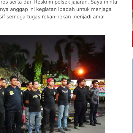
lres serta dari Reskrim polsek jajaran. Saya minta
nya anggap ini kegiatan ibadah untuk menjaga
usif semoga tugas rekan-rekan menjadi amal