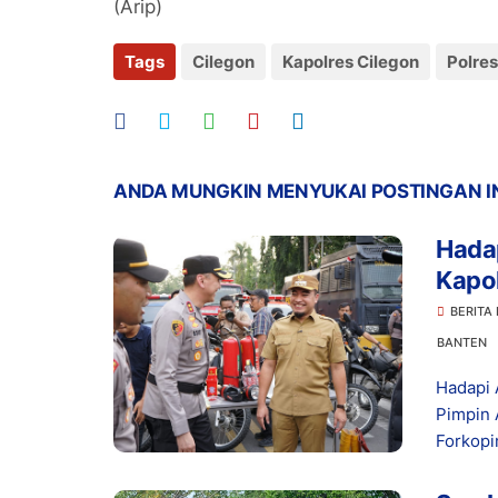
(Arip)
Tags
Cilegon
Kapolres Cilegon
Polres
ANDA MUNGKIN MENYUKAI POSTINGAN I
Hada
Kapol
Bers
BERITA
BANTEN
Hadapi 
Pimpin 
Forkopi