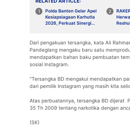
RELATED ARTICLE
Polda Banten Gelar Apel
RAKER
Kesiapsiagaan Karhutla
Herwa
2026, Perkuat Sinergi
Reshu
Antisipasi Bencana
Tegask
Organ
Dari pengakuan tersangka, kata Ali Rahm
Pandeglang mengaku baru satu memproduk
mendapatkan bahan baku pembuatan temba
sosial Instagram.
"Tersangka BD mengakui mendapatkan pa
dari pemilik Instagram yang masih kita selid
Atas perbuatannya, tersangka BD dijerat Pa
35 Th 2009 tentang narkotika dengan anc
(SK)