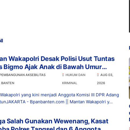
NI
n Wakapolri Desak Polisi Usut Tuntas
s Bigmo Ajak Anak di Bawah Umur
osikan Vape
 PEMBANGUNAN AKSEBILITAS
HUKUM DAN
AUG 03,
L BANTEN
KRIMINAL
2026
Wakapolri yang kini menjadi Anggota Komisi III DPR Adang
tunJAKARTA - Bpanbanten.com || Mantan Wakapolri y...
ga Salah Gunakan Wewenang, Kasat
ba Polres Tangsel dan 6 Anggota