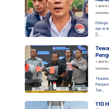
Dita
BERITA
NASIONA
Diduga 
dan 6 A
||...
Tewas
Peng
Hidu
BERITA
NASIONA
Tewaska
Penjar
Tan...
110 H