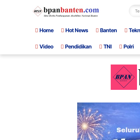
Home
Hot News
Banten
Tek
Video
Pendidikan
TNI
Polri