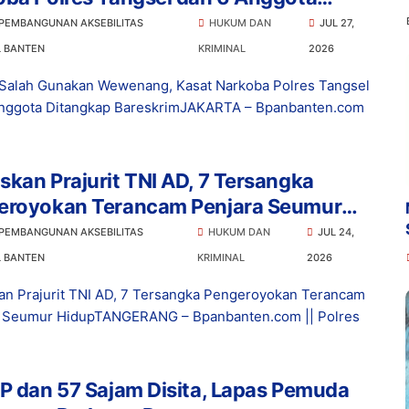
ngkap Bareskrim
 PEMBANGUNAN AKSEBILITAS
HUKUM DAN
JUL 27,
L BANTEN
KRIMINAL
2026
Salah Gunakan Wewenang, Kasat Narkoba Polres Tangsel
nggota Ditangkap BareskrimJAKARTA – Bpanbanten.com
kan Prajurit TNI AD, 7 Tersangka
eroyokan Terancam Penjara Seumur
p
 PEMBANGUNAN AKSEBILITAS
HUKUM DAN
JUL 24,
L BANTEN
KRIMINAL
2026
n Prajurit TNI AD, 7 Tersangka Pengeroyokan Terancam
a Seumur HidupTANGERANG – Bpanbanten.com || Polres
P dan 57 Sajam Disita, Lapas Pemuda