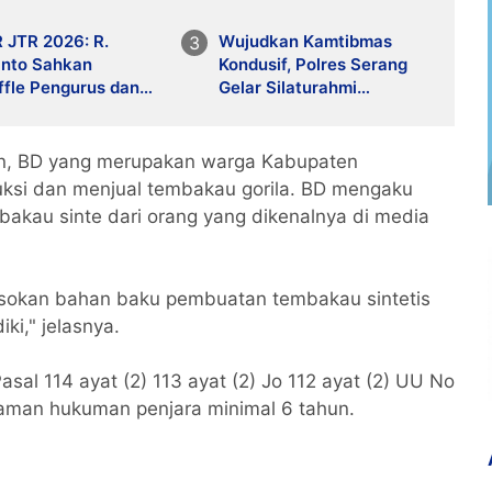
 JTR 2026: R.
Wujudkan Kamtibmas
nto Sahkan
Kondusif, Polres Serang
ffle Pengurus dan
Gelar Silaturahmi
an Disiplin
Strategis Bersama Insan
isasi
Pers
an, BD yang merupakan warga Kabupaten
si dan menjual tembakau gorila. BD mengaku
kau sinte dari orang yang dikenalnya di media
sokan bahan baku pembuatan tembakau sintetis
iki," jelasnya.
sal 114 ayat (2) 113 ayat (2) Jo 112 ayat (2) UU No
aman hukuman penjara minimal 6 tahun.