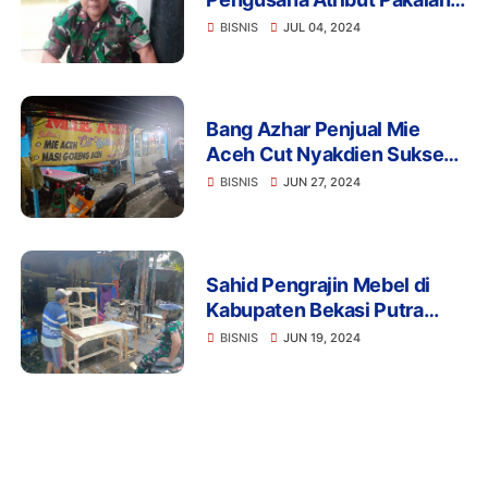
Dinas, Sersan Daryono Raih
BISNIS
JUL 04, 2024
Kesuksesan
Bang Azhar Penjual Mie
Aceh Cut Nyakdien Sukses
Selama 18 Tahun di
BISNIS
JUN 27, 2024
Cikarang Barat
Sahid Pengrajin Mebel di
Kabupaten Bekasi Putra
Sampang Madura
BISNIS
JUN 19, 2024