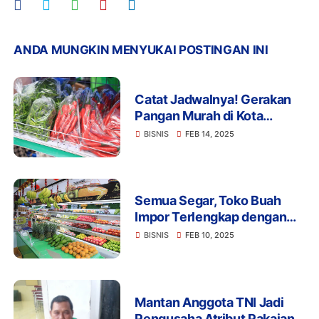
ANDA MUNGKIN MENYUKAI POSTINGAN INI
Catat Jadwalnya! Gerakan
Pangan Murah di Kota
Tangerang Masih
BISNIS
FEB 14, 2025
Berlangsung hingga 25
Februari
Semua Segar, Toko Buah
Impor Terlengkap dengan
Harga Terjangkau di Kota
BISNIS
FEB 10, 2025
Tangerang
Mantan Anggota TNI Jadi
Pengusaha Atribut Pakaian