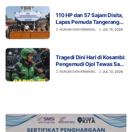
110 HP dan 57 Sajam Disita,
Lapas Pemuda Tangerang
Perketat Pengawasan
HUKUM DAN KRIMINAL
JUL 15, 2026
Tragedi Dini Hari di Kosambi:
Pengemudi Ojol Tewas Saat
Istirahat, Motor dan HP Raib
HUKUM DAN KRIMINAL
JUL 13, 2026