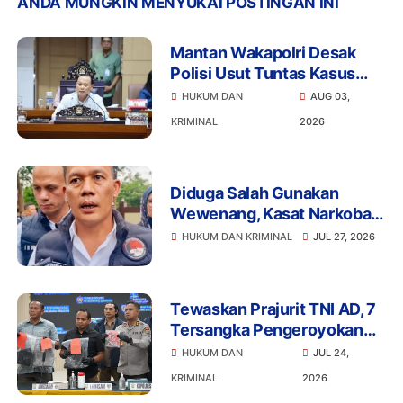
ANDA MUNGKIN MENYUKAI POSTINGAN INI
Mantan Wakapolri Desak
Polisi Usut Tuntas Kasus
Bigmo Ajak Anak di Bawah
HUKUM DAN
AUG 03,
Umur Promosikan Vape
KRIMINAL
2026
Diduga Salah Gunakan
Wewenang, Kasat Narkoba
Polres Tangsel dan 6
HUKUM DAN KRIMINAL
JUL 27, 2026
Anggota Ditangkap
Bareskrim
Tewaskan Prajurit TNI AD, 7
Tersangka Pengeroyokan
Terancam Penjara Seumur
HUKUM DAN
JUL 24,
Hidup
KRIMINAL
2026