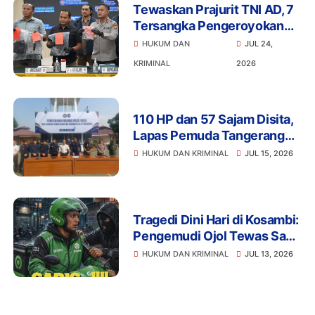
Tewaskan Prajurit TNI AD, 7
Tersangka Pengeroyokan
Terancam Penjara Seumur
HUKUM DAN
JUL 24,
Hidup
KRIMINAL
2026
110 HP dan 57 Sajam Disita,
Lapas Pemuda Tangerang
Perketat Pengawasan
HUKUM DAN KRIMINAL
JUL 15, 2026
Tragedi Dini Hari di Kosambi:
Pengemudi Ojol Tewas Saat
Istirahat, Motor dan HP Raib
HUKUM DAN KRIMINAL
JUL 13, 2026