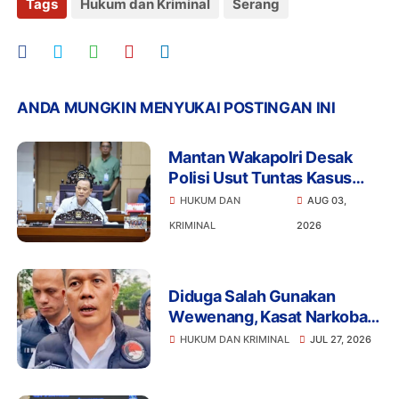
Tags
Hukum dan Kriminal
Serang
ANDA MUNGKIN MENYUKAI POSTINGAN INI
Mantan Wakapolri Desak
Polisi Usut Tuntas Kasus
Bigmo Ajak Anak di Bawah
HUKUM DAN
AUG 03,
Umur Promosikan Vape
KRIMINAL
2026
Diduga Salah Gunakan
Wewenang, Kasat Narkoba
Polres Tangsel dan 6
HUKUM DAN KRIMINAL
JUL 27, 2026
Anggota Ditangkap
Bareskrim