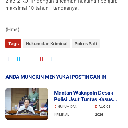
2 ke-2 KUHP dengan ancaman hukuman penjara
maksimal 10 tahun", tandasnya.
(Hms)
Tags
Hukum dan Kriminal
Polres Pati
ANDA MUNGKIN MENYUKAI POSTINGAN INI
Mantan Wakapolri Desak
Polisi Usut Tuntas Kasus
Bigmo Ajak Anak di Bawah
HUKUM DAN
AUG 03,
Umur Promosikan Vape
KRIMINAL
2026