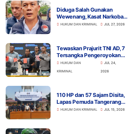
Diduga Salah Gunakan
Wewenang, Kasat Narkoba
Polres Tangsel dan 6
HUKUM DAN KRIMINAL
JUL 27, 2026
Anggota Ditangkap
Bareskrim
Tewaskan Prajurit TNI AD, 7
Tersangka Pengeroyokan
Terancam Penjara Seumur
HUKUM DAN
JUL 24,
Hidup
KRIMINAL
2026
110 HP dan 57 Sajam Disita,
Lapas Pemuda Tangerang
Perketat Pengawasan
HUKUM DAN KRIMINAL
JUL 15, 2026