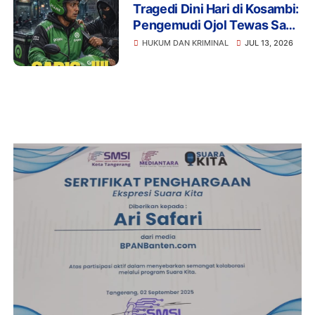
Tragedi Dini Hari di Kosambi:
Pengemudi Ojol Tewas Saat
Istirahat, Motor dan HP Raib
HUKUM DAN KRIMINAL
JUL 13, 2026