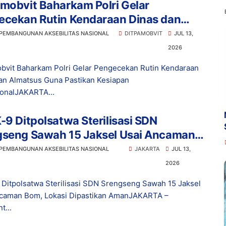
mobvit Baharkam Polri Gelar
ecekan Rutin Kendaraan Dinas dan
tsus Guna Pastikan Kesiapan
 PEMBANGUNAN AKSEBILITAS NASIONAL
DITPAMOBVIT
JUL 13,
asional
2026
bvit Baharkam Polri Gelar Pengecekan Rutin Kendaraan
an Almatsus Guna Pastikan Kesiapan
onalJAKARTA...
-9 Ditpolsatwa Sterilisasi SDN
gseng Sawah 15 Jaksel Usai Ancaman
 Lokasi Dipastikan Aman
 PEMBANGUNAN AKSEBILITAS NASIONAL
JAKARTA
JUL 13,
2026
 Ditpolsatwa Sterilisasi SDN Srengseng Sawah 15 Jaksel
caman Bom, Lokasi Dipastikan AmanJAKARTA –
t...