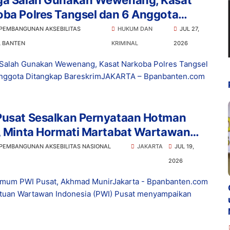
ga Salah Gunakan Wewenang, Kasat
ba Polres Tangsel dan 6 Anggota
ngkap Bareskrim
 PEMBANGUNAN AKSEBILITAS
HUKUM DAN
JUL 27,
L BANTEN
KRIMINAL
2026
Salah Gunakan Wewenang, Kasat Narkoba Polres Tangsel
nggota Ditangkap BareskrimJAKARTA – Bpanbanten.com
Pusat Sesalkan Pernyataan Hotman
s, Minta Hormati Martabat Wartawan
Kemerdekaan Pers
 PEMBANGUNAN AKSEBILITAS NASIONAL
JAKARTA
JUL 19,
2026
mum PWI Pusat, Akhmad MunirJakarta - Bpanbanten.com
atuan Wartawan Indonesia (PWI) Pusat menyampaikan