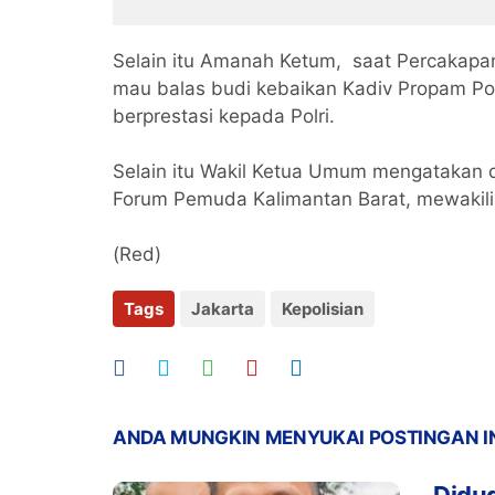
Gelar Patroli Jalan Kaki di
Makin 
Pengadegan
Selain itu Amanah Ketum, saat Percakapan
mau balas budi kebaikan Kadiv Propam Polr
berprestasi kepada Polri.
Selain itu Wakil Ketua Umum mengatakan d
Forum Pemuda Kalimantan Barat, mewakil
(Red)
Tags
Jakarta
Kepolisian
ANDA MUNGKIN MENYUKAI POSTINGAN I