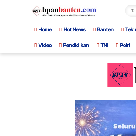
Home
Hot News
Banten
Tek
Video
Pendidikan
TNI
Polri