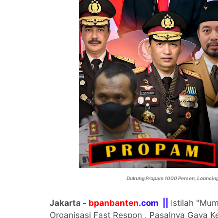
Dukung Propam 1000 Persen, Louncing
Jakarta -
bpanbanten
.com ||
Istilah "Mu
Organisasi Fast Respon , Pasalnya Gaya