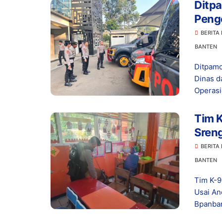
Ditpa
Peng
Alma
BERITA
Oper
BANTEN
Ditpamo
Dinas d
Operasi
Tim K
Sren
Bom,
BERITA
BANTEN
Tim K-9
Usai An
Bpanban