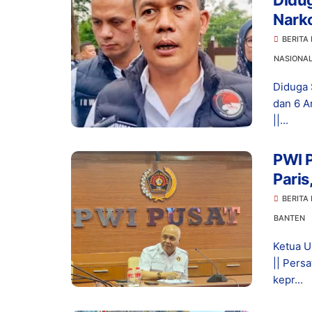
Didu
Narko
Dita
BERITA
NASIONA
Diduga 
dan 6 A
||...
PWI 
Pari
dan 
BERITA
BANTEN
Ketua U
|| Pers
kepr...