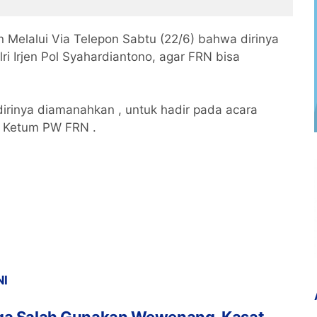
Presisi dan Dicintai
dan 6 Anggota Ditangkap
Bareskrim
 Melalui Via Telepon Sabtu (22/6) bahwa dirinya
i Irjen Pol Syahardiantono, agar FRN bisa
irinya diamanahkan , untuk hadir pada acara
i Ketum PW FRN .
NI