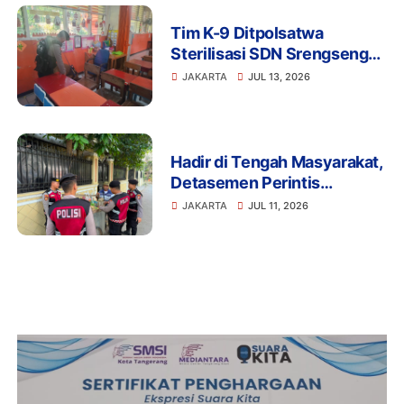
Tim K-9 Ditpolsatwa
Sterilisasi SDN Srengseng
Sawah 15 Jaksel Usai
JAKARTA
JUL 13, 2026
Ancaman Bom, Lokasi
Dipastikan Aman
Hadir di Tengah Masyarakat,
Detasemen Perintis
Korsabhara Polri Gelar
JAKARTA
JUL 11, 2026
Patroli Jalan Kaki di
Pengadegan