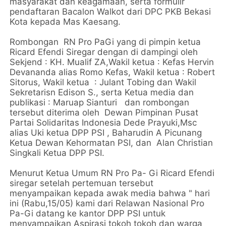
masyarakat dan keagamaan, serta formulir
pendaftaran Bacalon Walkot dari DPC PKB Bekasi
Kota kepada Mas Kaesang.
Rombongan RN Pro PaGi yang di pimpin ketua
Ricard Efendi Siregar dengan di dampingi oleh
Sekjend : KH. Mualif ZA,Wakil ketua : Kefas Hervin
Devananda alias Romo Kefas, Wakil ketua : Robert
Sitorus, Wakil ketua : Julant Tobing dan Wakil
Sekretarisn Edison S., serta Ketua media dan
publikasi : Maruap Sianturi dan rombongan
tersebut diterima oleh Dewan Pimpinan Pusat
Partai Solidaritas Indonesia Dede Prayuki,Msc
alias Uki ketua DPP PSI , Baharudin A Picunang
Ketua Dewan Kehormatan PSI, dan Alan Christian
Singkali Ketua DPP PSI.
Menurut Ketua Umum RN Pro Pa- Gi Ricard Efendi
siregar setelah pertemuan tersebut
menyampaikan kepada awak media bahwa " hari
ini (Rabu,15/05) kami dari Relawan Nasional Pro
Pa-Gi datang ke kantor DPP PSI untuk
menyampaikan Aspirasi tokoh tokoh dan warga