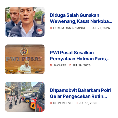
Diduga Salah Gunakan
Wewenang, Kasat Narkoba
Polres Tangsel dan 6
HUKUM DAN KRIMINAL
JUL 27, 2026
Anggota Ditangkap
Bareskrim
PWI Pusat Sesalkan
Pernyataan Hotman Paris,
Minta Hormati Martabat
JAKARTA
JUL 19, 2026
Wartawan dan Kemerdekaan
Pers
Ditpamobvit Baharkam Polri
Gelar Pengecekan Rutin
Kendaraan Dinas dan
DITPAMOBVIT
JUL 13, 2026
Almatsus Guna Pastikan
Kesiapan Operasional