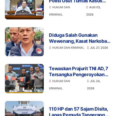
Polisi Usut Tuntas Kasus
Bigmo Ajak Anak di Bawah
HUKUM DAN
AUG 03,
Umur Promosikan Vape
KRIMINAL
2026
Diduga Salah Gunakan
Wewenang, Kasat Narkoba
Polres Tangsel dan 6
HUKUM DAN KRIMINAL
JUL 27, 2026
Anggota Ditangkap
Bareskrim
Tewaskan Prajurit TNI AD, 7
Tersangka Pengeroyokan
Terancam Penjara Seumur
HUKUM DAN
JUL 24,
Hidup
KRIMINAL
2026
110 HP dan 57 Sajam Disita,
Lapas Pemuda Tangerang