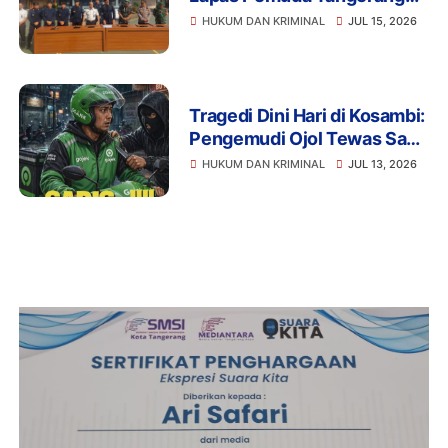
Perketat Pengawasan
HUKUM DAN KRIMINAL
JUL 15, 2026
Tragedi Dini Hari di Kosambi:
Pengemudi Ojol Tewas Saat
Istirahat, Motor dan HP Raib
HUKUM DAN KRIMINAL
JUL 13, 2026