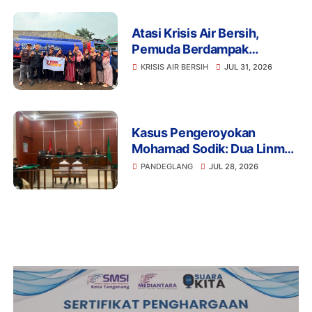
Atasi Krisis Air Bersih,
Pemuda Berdampak
Kerahkan 4 Tangki Air untuk
KRISIS AIR BERSIH
JUL 31, 2026
Warga Pandeglang
Kasus Pengeroyokan
Mohamad Sodik: Dua Linmas
Pandeglang Diganjar 5 Bulan
PANDEGLANG
JUL 28, 2026
Penjara