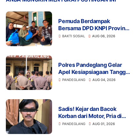
Pemuda Berdampak
Bersama DPD KNPI Provinsi
Banten dan KKN Kelompok
BAKTI SOSIAL
AUG 06, 2026
33 UIN SMH Banten
Salurkan Bansos
Polres Pandeglang Gelar
Apel Kesiapsiagaan Tanggap
Bencana dan Karhutla,
PANDEGLANG
AUG 04, 2026
Perkuat Sinergi Lintas
Sektor Hadapi Potensi
Bencana
Sadis! Kejar dan Bacok
Korban dari Motor, Pria di
Pandeglang Diciduk Polisi
PANDEGLANG
AUG 01, 2026