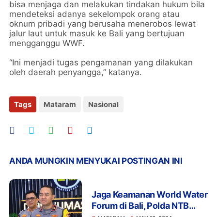
bisa menjaga dan melakukan tindakan hukum bila
mendeteksi adanya sekelompok orang atau
oknum pribadi yang berusaha menerobos lewat
jalur laut untuk masuk ke Bali yang bertujuan
mengganggu WWF.
“Ini menjadi tugas pengamanan yang dilakukan
oleh daerah penyangga,” katanya.
Tags
Mataram
Nasional
ANDA MUNGKIN MENYUKAI POSTINGAN INI
Jaga Keamanan World Water
Forum di Bali, Polda NTB
Gencarkan Patroli di