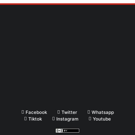
Facebook
Twitter
Whatsapp
Tiktok
Instagram
Youtube
This work is licensed under a
Creative Commons
Attribution 4.0 International License
.
© Copyright
2026
-
Berita Terbaru, Akurat & Terpercaya -
BPANBANTEN.COM