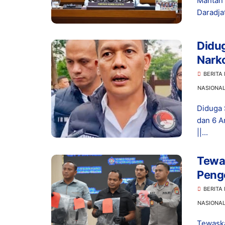
Mantan 
Daradja
Didu
Narko
Dita
BERITA
NASIONA
Diduga 
dan 6 A
||...
Tewas
Peng
Hidu
BERITA
NASIONA
Tewaska