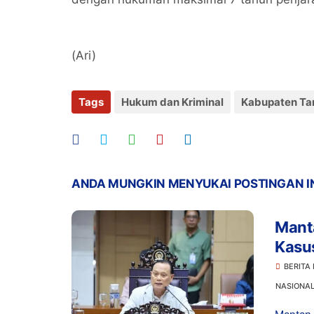
(Ari)
Tags
Hukum dan Kriminal
Kabupaten Ta
ANDA MUNGKIN MENYUKAI POSTINGAN I
Manta
Kasu
Prom
BERITA
NASIONA