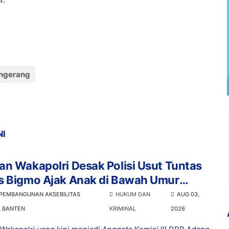
ngerang
NI
n Wakapolri Desak Polisi Usut Tuntas
s Bigmo Ajak Anak di Bawah Umur
osikan Vape
 PEMBANGUNAN AKSEBILITAS
HUKUM DAN
AUG 03,
L BANTEN
KRIMINAL
2026