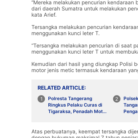
“Mereka melakukan pencurian kendaraan b
dari daerah Sumatra untuk melakukan pen
kata Arief.
Tersangka melakukan pencurian kendaraa
menggunakan kunci leter T.
“Tersangka melakukan pencurian di saat pa
menggunakan kunci leter T untuk membuka
Kemudian dari hasil yang diungkap Polisi
motor jenis metic termasuk kendaraan yang
RELATED ARTICLE
Polresta Tangerang
Polsek
Ringkus Pelaku Curas di
Tanga
Tigaraksa, Penadah Motor
Penga
Hasil Rampasan Diburu
Profes
Atas perbuatanya, keempat tersangka dij
dengan hukuman maksimal 7 tahun penjar