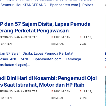
a Seumur HidupTANGERANG – Bpanbanten.com || Polres
P dan 57 Sajam Disita, Lapas Pemuda
erang Perketat Pengawasan
 PEMBANGUNAN AKSEBILITAS
HUKUM DAN
JUL 15,
L BANTEN
KRIMINAL
2026
dan 57 Sajam Disita, Lapas Pemuda Perketat
asanTANGERANG – Bpanbanten.com || Lembaga
rakatan (Lapas)...
di Dini Hari di Kosambi: Pengemudi Ojol
 Saat Istirahat, Motor dan HP Raib
 PEMBANGUNAN AKSEBILITAS
HUKUM DAN
JUL 13,
L BANTEN
KRIMINAL
2026