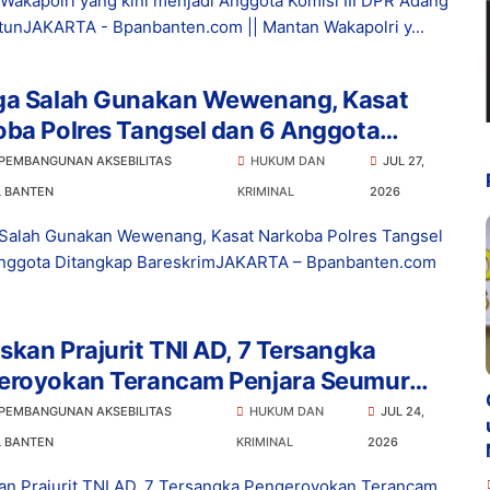
Wakapolri yang kini menjadi Anggota Komisi III DPR Adang
tunJAKARTA - Bpanbanten.com || Mantan Wakapolri y...
ga Salah Gunakan Wewenang, Kasat
ba Polres Tangsel dan 6 Anggota
ngkap Bareskrim
 PEMBANGUNAN AKSEBILITAS
HUKUM DAN
JUL 27,
L BANTEN
KRIMINAL
2026
Salah Gunakan Wewenang, Kasat Narkoba Polres Tangsel
nggota Ditangkap BareskrimJAKARTA – Bpanbanten.com
kan Prajurit TNI AD, 7 Tersangka
eroyokan Terancam Penjara Seumur
p
 PEMBANGUNAN AKSEBILITAS
HUKUM DAN
JUL 24,
L BANTEN
KRIMINAL
2026
n Prajurit TNI AD, 7 Tersangka Pengeroyokan Terancam