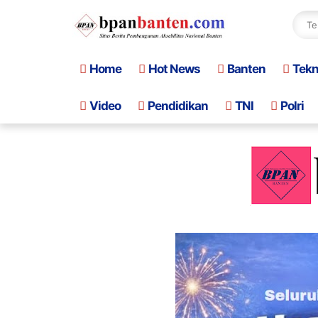
Home
Hot News
Banten
Tek
Video
Pendidikan
TNI
Polri