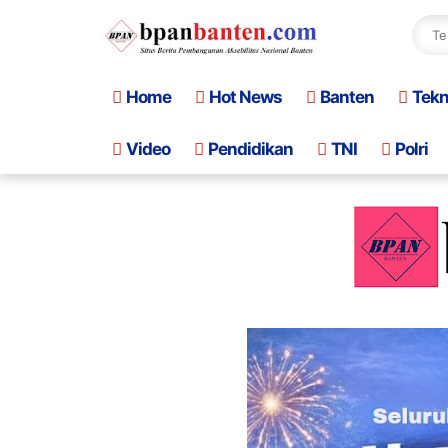
Home
Hot News
Banten
Tek
Video
Pendidikan
TNI
Polri