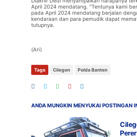
Diakhir Dedi menyampaikan harapanya terk
April 2024 mendatang. "Tentunya kami ber
pada April 2024 mendatang berjalan deng
kendaraan dan para pemudik dapat mematuh
tutupnya.
(Ari)
Tags
Cilegon
Polda Banten
ANDA MUNGKIN MENYUKAI POSTINGAN I
Cileg
Perer