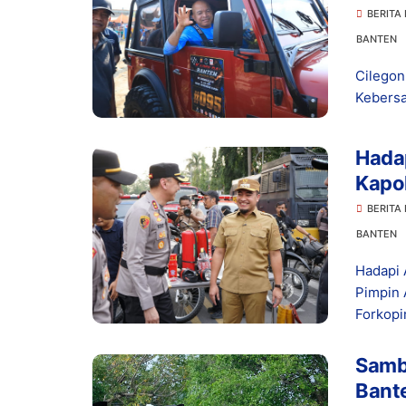
BERITA
BANTEN
Cilegon
Kebersa
Hada
Kapol
Bers
BERITA
BANTEN
Hadapi 
Pimpin 
Forkopi
Samb
Bant