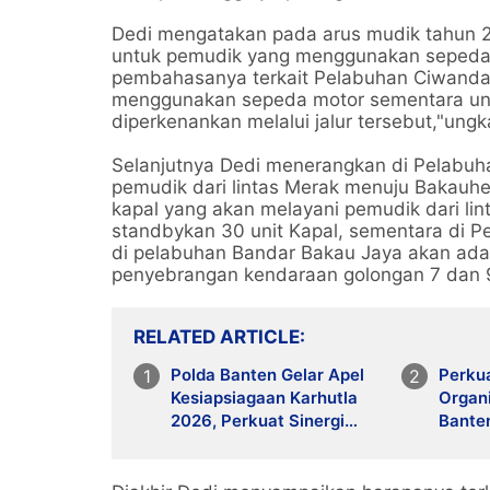
Dedi mengatakan pada arus mudik tahun 
untuk pemudik yang menggunakan sepeda mo
pembahasanya terkait Pelabuhan Ciwanda
menggunakan sepeda motor sementara unt
diperkenankan melalui jalur tersebut,"ung
Selanjutnya Dedi menerangkan di Pelabuha
pemudik dari lintas Merak menuju Bakauhe
kapal yang akan melayani pemudik dari lin
standbykan 30 unit Kapal, sementara di P
di pelabuhan Bandar Bakau Jaya akan ada 
penyebrangan kendaraan golongan 7 dan 9
RELATED ARTICLE
Polda Banten Gelar Apel
Perkua
Kesiapsiagaan Karhutla
Organi
2026, Perkuat Sinergi
Bante
Antisipasi Bencana
Sambu
PJU