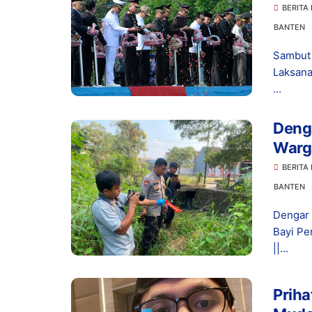
Bunga
BERITA
BANTEN
Sambut 
Laksana
...
Denga
Warg
Terbu
BERITA
BANTEN
Dengar 
Bayi Pe
||...
Priha