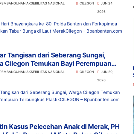
 di Laut Merak
 PEMBANGUNAN AKSEBILITAS NASIONAL
CILEGON
JUN 24,
2026
Hari Bhayangkara ke-80, Polda Banten dan Forkopimda
kan Tabur Bunga di Laut MerakCilegon - Bpanbanten.com
r Tangisan dari Seberang Sungai,
a Cilegon Temukan Bayi Perempuan
ngkus Plastik
 PEMBANGUNAN AKSEBILITAS NASIONAL
CILEGON
JUN 20,
2026
Tangisan dari Seberang Sungai, Warga Cilegon Temukan
rempuan Terbungkus PlastikCILEGON – Bpanbanten.com
tin Kasus Pelecehan Anak di Merak, PH