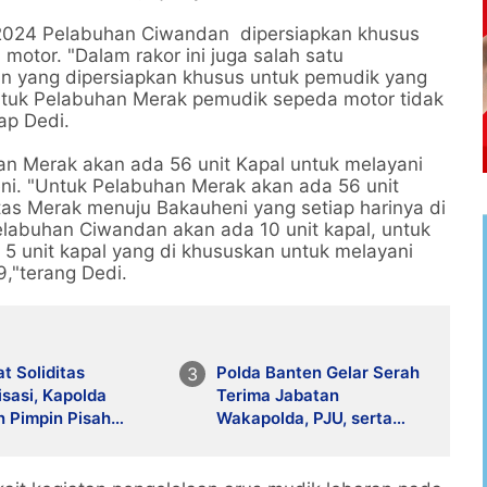
2024 Pelabuhan Ciwandan dipersiapkan khusus
tor. "Dalam rakor ini juga salah satu
n yang dipersiapkan khusus untuk pemudik yang
uk Pelabuhan Merak pemudik sepeda motor tidak
kap Dedi.
n Merak akan ada 56 unit Kapal untuk melayani
ni. "Untuk Pelabuhan Merak akan ada 56 unit
tas Merak menuju Bakauheni yang setiap harinya di
elabuhan Ciwandan akan ada 10 unit kapal, untuk
5 unit kapal yang di khususkan untuk melayani
,"terang Dedi.
t Soliditas
Polda Banten Gelar Serah
sasi, Kapolda
Terima Jabatan
n Pimpin Pisah
Wakapolda, PJU, serta
t Wakapolda dan
Kapolres Cilegon dan
Lebak