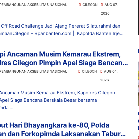
 PEMBANGUNAN AKSEBILITAS NASIONAL
CILEGON
AUG 07,
2026
 Off Road Challenge Jadi Ajang Pererat Silaturahmi dan
maanCilegon – Bpanbanten.com || Kapolda Banten Irje...
pi Ancaman Musim Kemarau Ekstrem,
res Cilegon Pimpin Apel Siaga Bencana
kala Besar bersama Forkopimda
 PEMBANGUNAN AKSEBILITAS NASIONAL
CILEGON
AUG 04,
2026
Ancaman Musim Kemarau Ekstrem, Kapolres Cilegon
Apel Siaga Bencana Berskala Besar bersama
mda ...
ut Hari Bhayangkara ke-80, Polda
en dan Forkopimda Laksanakan Tabur