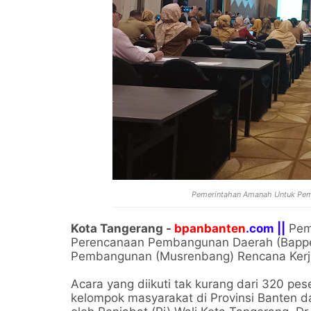
Pemerintahan Amanah Untuk Pem
Kota Tangerang -
bpanbanten
.com ||
Peme
Perencanaan Pembangunan Daerah (Bappe
Pembangunan (Musrenbang) Rencana Kerja
Acara yang diikuti tak kurang dari 320 pes
kelompok masyarakat di Provinsi Banten d