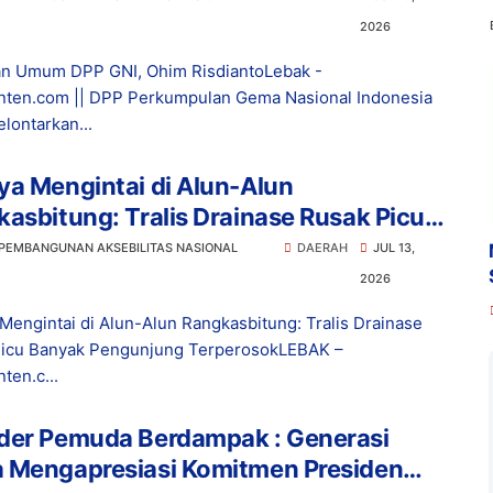
2026
n Umum DPP GNI, Ohim RisdiantoLebak -
ten.com || DPP Perkumpulan Gema Nasional Indonesia
lontarkan...
a Mengintai di Alun-Alun
asbitung: Tralis Drainase Rusak Picu
ak Pengunjung Terperosok
 PEMBANGUNAN AKSEBILITAS NASIONAL
DAERAH
JUL 13,
2026
Mengintai di Alun-Alun Rangkasbitung: Tralis Drainase
icu Banyak Pengunjung TerperosokLEBAK –
ten.c...
der Pemuda Berdampak : Generasi
 Mengapresiasi Komitmen Presiden