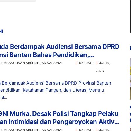
NI
da Berdampak Audiensi Bersama DPRD
nsi Banten Bahas Pendidikan,
anan Pangan, dan Literasi Menuju
 PEMBANGUNAN AKSEBILITAS NASIONAL
DAERAH
JUL 19,
nesia Emas 2045
2026
 Berdampak Audiensi Bersama DPRD Provinsi Banten
endidikan, Ketahanan Pangan, dan Literasi Menuju
a...
NI Murka, Desak Polisi Tangkap Pelaku
n Intimidasi dan Pengeroyokan Aktivis
bak
 PEMBANGUNAN AKSEBILITAS NASIONAL
DAERAH
JUL 19,