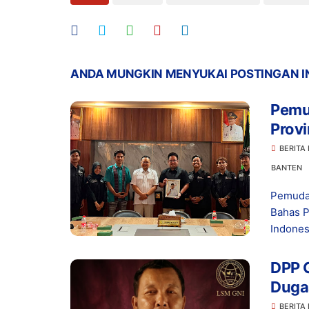
ANDA MUNGKIN MENYUKAI POSTINGAN I
Pemu
Provi
Ketah
BERITA
Indo
BANTEN
Pemuda
Bahas P
Indonesi
DPP G
Dugaa
di Le
BERITA