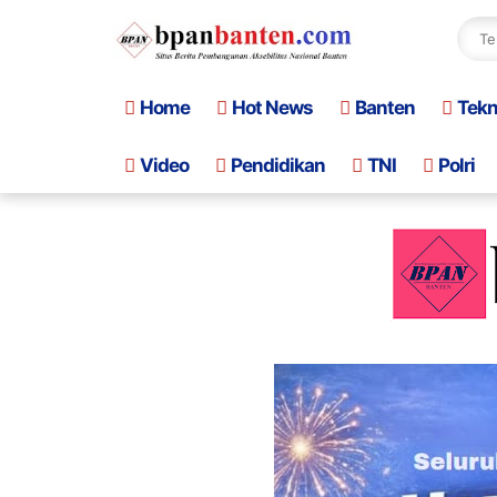
Home
Hot News
Banten
Tek
Video
Pendidikan
TNI
Polri