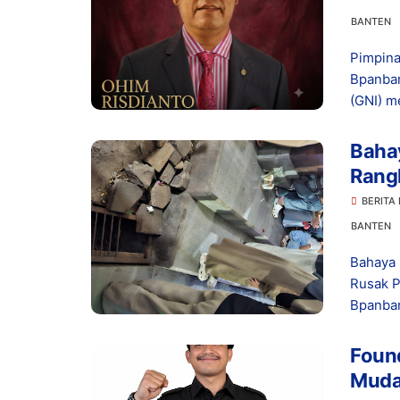
BANTEN
Pimpina
Bpanban
(GNI) me
Bahay
Rangk
Bany
BERITA
BANTEN
Bahaya 
Rusak P
Bpanban
Foun
Muda