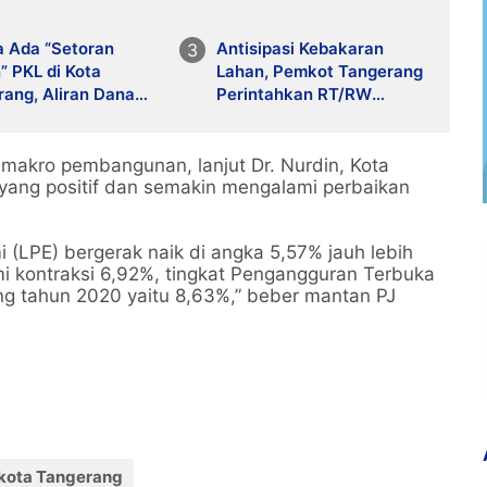
a Ada “Setoran
Antisipasi Kebakaran
” PKL di Kota
Lahan, Pemkot Tangerang
ang, Aliran Dana
Perintahkan RT/RW
an di Balik
Giatkan Patroli
tiban?
 makro pembangunan, lanjut Dr. Nurdin, Kota
ang positif dan semakin mengalami perbaikan
 (LPE) bergerak naik di angka 5,57% jauh lebih
i kontraksi 6,92%, tingkat Pengangguran Terbuka
ng tahun 2020 yaitu 8,63%,” beber mantan PJ
ikota Tangerang