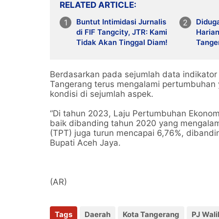
RELATED ARTICLE
Buntut Intimidasi Jurnalis
Didug
di FIF Tangcity, JTR: Kami
Harian
Tidak Akan Tinggal Diam!
Tanger
Bayang
Pener
Berdasarkan pada sejumlah data indikator
Tangerang terus mengalami pertumbuhan y
kondisi di sejumlah aspek.
“Di tahun 2023, Laju Pertumbuhan Ekonomi
baik dibanding tahun 2020 yang mengalam
(TPT) juga turun mencapai 6,76%, dibandi
Bupati Aceh Jaya.
(AR)
Tags
Daerah
Kota Tangerang
PJ Wal