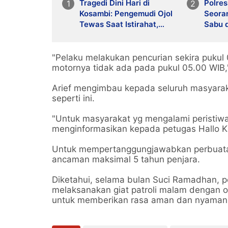
Tragedi Dini Hari di
Polre
Kosambi: Pengemudi Ojol
Seora
Tewas Saat Istirahat,
Sabu d
Motor dan HP Raib
Timban
Ponsel
"Pelaku melakukan pencurian sekira pukul
motornya tidak ada pada pukul 05.00 WIB,"
Arief mengimbau kepada seluruh masyarak
seperti ini.
"Untuk masyarakat yg mengalami peristiw
menginformasikan kepada petugas Hallo K
Untuk mempertanggungjawabkan perbuatan
ancaman maksimal 5 tahun penjara.
Diketahui, selama bulan Suci Ramadhan, p
melaksanakan giat patroli malam dengan 
untuk memberikan rasa aman dan nyaman 