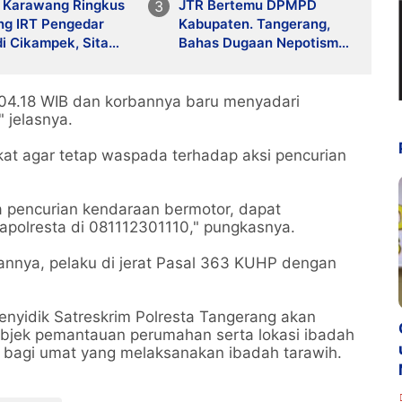
s Karawang Ringkus
JTR Bertemu DPMPD
ng IRT Pengedar
Kabupaten. Tangerang,
i Cikampek, Sita
Bahas Dugaan Nepotisme
gan Digital dan
di Desa Buaran Bambu
 Transaksi
 04.18 WIB dan korbannya baru menyadari
 jelasnya.
at agar tetap waspada terhadap aksi pencurian
a pencurian kendaraan bermotor, dapat
apolresta di 081112301110," pungkasnya.
nya, pelaku di jerat Pasal 363 KUHP dengan
enyidik Satreskrim Polresta Tangerang akan
objek pemantauan perumahan serta lokasi ibadah
bagi umat yang melaksanakan ibadah tarawih.