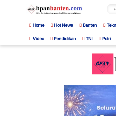
Home
Hot News
Banten
Tek
Video
Pendidikan
TNI
Polri