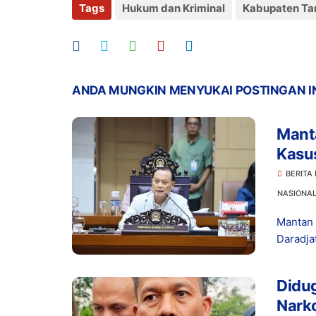
Tags
Hukum dan Kriminal
Kabupaten Ta
ANDA MUNGKIN MENYUKAI POSTINGAN I
Manta
Kasu
Prom
BERITA
NASIONA
Mantan 
Daradja
Didu
Narko