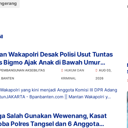
ngerang
NI
n Wakapolri Desak Polisi Usut Tuntas
s Bigmo Ajak Anak di Bawah Umur
osikan Vape
 PEMBANGUNAN AKSEBILITAS
HUKUM DAN
AUG 03,
L BANTEN
KRIMINAL
2026
Wakapolri yang kini menjadi Anggota Komisi III DPR Adang
tunJAKARTA - Bpanbanten.com || Mantan Wakapolri y...
ga Salah Gunakan Wewenang, Kasat
ba Polres Tangsel dan 6 Anggota