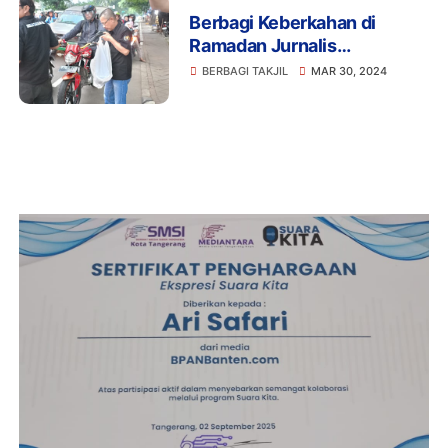
Berbagi Keberkahan di
Ramadan Jurnalis
Tangerang Raya Mengelar
BERBAGI TAKJIL
MAR 30, 2024
Acara Berbagi Takjil dan
Buka Puasa