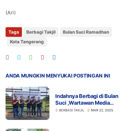
(Ari)
Tags
Berbagi Takjil
Bulan Suci Ramadhan
Kota Tangerang
ANDA MUNGKIN MENYUKAI POSTINGAN INI
Indahnya Berbagi di Bulan
Suci ,Wartawan Media
Buserpolri Bagi-bagi Takjil
BERBAGI TAKJIL
MAR 22, 2025
untuk Masyarakat