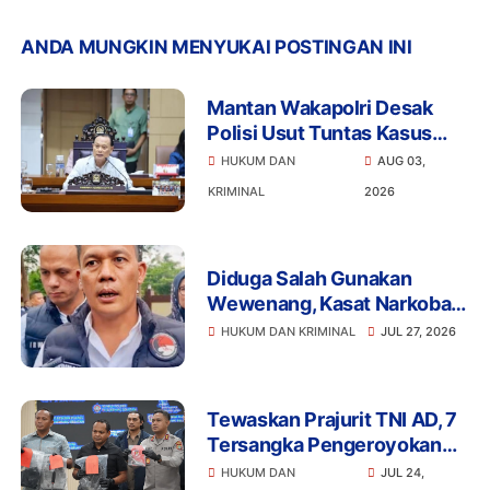
ANDA MUNGKIN MENYUKAI POSTINGAN INI
Mantan Wakapolri Desak
Polisi Usut Tuntas Kasus
Bigmo Ajak Anak di Bawah
HUKUM DAN
AUG 03,
Umur Promosikan Vape
KRIMINAL
2026
Diduga Salah Gunakan
Wewenang, Kasat Narkoba
Polres Tangsel dan 6
HUKUM DAN KRIMINAL
JUL 27, 2026
Anggota Ditangkap
Bareskrim
Tewaskan Prajurit TNI AD, 7
Tersangka Pengeroyokan
Terancam Penjara Seumur
HUKUM DAN
JUL 24,