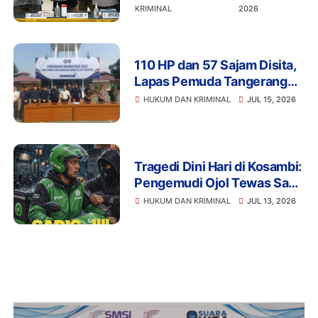
Hidup
KRIMINAL
2026
110 HP dan 57 Sajam Disita,
Lapas Pemuda Tangerang
Perketat Pengawasan
HUKUM DAN KRIMINAL
JUL 15, 2026
Tragedi Dini Hari di Kosambi:
Pengemudi Ojol Tewas Saat
Istirahat, Motor dan HP Raib
HUKUM DAN KRIMINAL
JUL 13, 2026