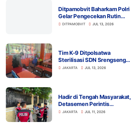
Ditpamobvit Baharkam Polri
Gelar Pengecekan Rutin
Kendaraan Dinas dan
DITPAMOBVIT
JUL 13, 2026
Almatsus Guna Pastikan
Kesiapan Operasional
Tim K-9 Ditpolsatwa
Sterilisasi SDN Srengseng
Sawah 15 Jaksel Usai
JAKARTA
JUL 13, 2026
Ancaman Bom, Lokasi
Dipastikan Aman
Hadir di Tengah Masyarakat,
Detasemen Perintis
Korsabhara Polri Gelar
JAKARTA
JUL 11, 2026
Patroli Jalan Kaki di
Pengadegan