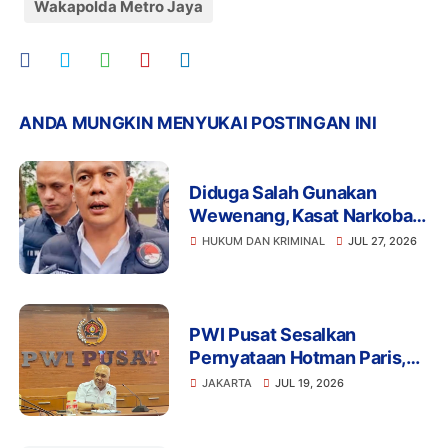
Wakapolda Metro Jaya
ANDA MUNGKIN MENYUKAI POSTINGAN INI
Diduga Salah Gunakan
Wewenang, Kasat Narkoba
Polres Tangsel dan 6
HUKUM DAN KRIMINAL
JUL 27, 2026
Anggota Ditangkap
Bareskrim
PWI Pusat Sesalkan
Pernyataan Hotman Paris,
Minta Hormati Martabat
JAKARTA
JUL 19, 2026
Wartawan dan Kemerdekaan
Pers