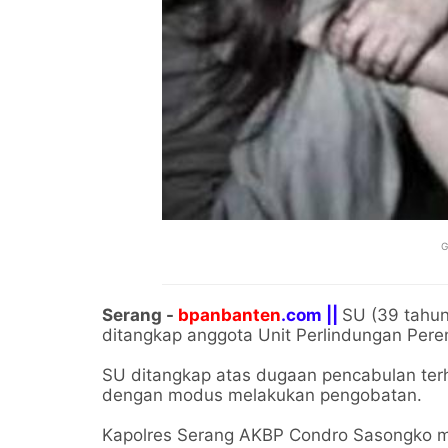
G
Serang -
bpanbanten
.com ||
SU (39 tahu
ditangkap anggota Unit Perlindungan Per
SU ditangkap atas dugaan pencabulan terh
dengan modus melakukan pengobatan.
Kapolres Serang AKBP Condro Sasongko m