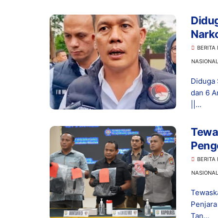
Didu
Narko
Dita
BERITA
NASIONA
Diduga 
dan 6 A
||...
Tewas
Peng
Hidu
BERITA
NASIONA
Tewaska
Penjar
Tan...