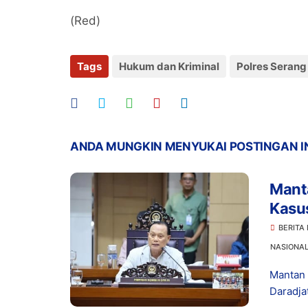
(Red)
Tags
Hukum dan Kriminal
Polres Serang
ANDA MUNGKIN MENYUKAI POSTINGAN I
Manta
Kasu
Prom
BERITA
NASIONA
Mantan 
Daradja