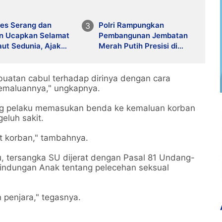
res Serang dan
Polri Rampungkan
an Ucapkan Selamat
Pembangunan Jembatan
aut Sedunia, Ajak
Merah Putih Presisi di
rakat Jaga
Desa Pasirbuyut,
arian Laut
Kabupaten Serang
rbuatan cabul terhadap dirinya dengan cara
maluannya," ungkapnya.
 pelaku memasukan benda ke kemaluan korban
eluh sakit.
t korban," tambahnya.
, tersangka SU dijerat dengan Pasal 81 Undang-
indungan Anak tentang pelecehan seksual
penjara," tegasnya.