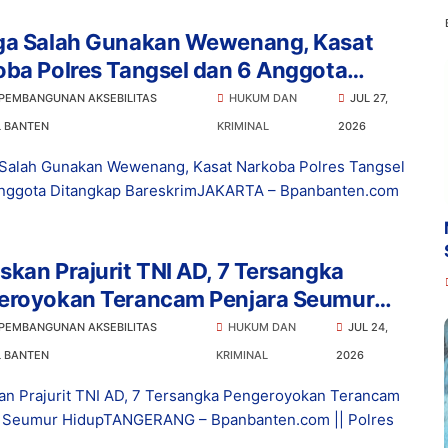
ga Salah Gunakan Wewenang, Kasat
ba Polres Tangsel dan 6 Anggota
ngkap Bareskrim
 PEMBANGUNAN AKSEBILITAS
HUKUM DAN
JUL 27,
L BANTEN
KRIMINAL
2026
Salah Gunakan Wewenang, Kasat Narkoba Polres Tangsel
nggota Ditangkap BareskrimJAKARTA – Bpanbanten.com
kan Prajurit TNI AD, 7 Tersangka
eroyokan Terancam Penjara Seumur
p
 PEMBANGUNAN AKSEBILITAS
HUKUM DAN
JUL 24,
L BANTEN
KRIMINAL
2026
n Prajurit TNI AD, 7 Tersangka Pengeroyokan Terancam
a Seumur HidupTANGERANG – Bpanbanten.com || Polres