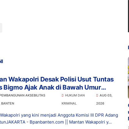
NI
n Wakapolri Desak Polisi Usut Tuntas
s Bigmo Ajak Anak di Bawah Umur
osikan Vape
 PEMBANGUNAN AKSEBILITAS
HUKUM DAN
AUG 03,
L BANTEN
KRIMINAL
2026
Wakapolri yang kini menjadi Anggota Komisi III DPR Adang
tunJAKARTA - Bpanbanten.com || Mantan Wakapolri y...