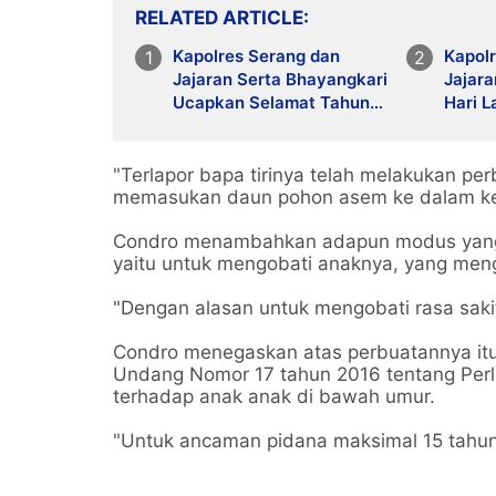
RELATED ARTICLE
Kapolres Serang dan
Kapol
Jajaran Serta Bhayangkari
Jajar
Ucapkan Selamat Tahun
Hari L
Baru Islam 1 Muharram
Masya
1448 H
Kelest
"Terlapor bapa tirinya telah melakukan pe
memasukan daun pohon asem ke dalam ke
Condro menambahkan adapun modus yang
yaitu untuk mengobati anaknya, yang meng
"Dengan alasan untuk mengobati rasa saki
Condro menegaskan atas perbuatannya itu
Undang Nomor 17 tahun 2016 tentang Perl
terhadap anak anak di bawah umur.
"Untuk ancaman pidana maksimal 15 tahun 