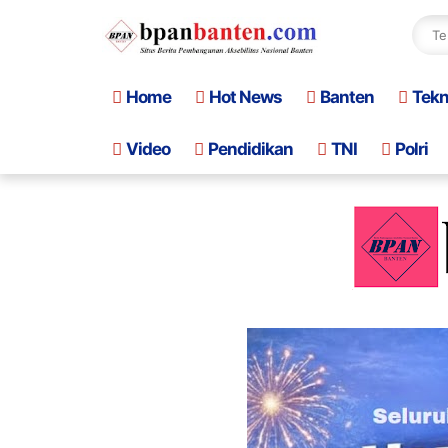
Home
Hot News
Banten
Tek
Video
Pendidikan
TNI
Polri