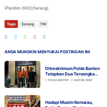
(Pendim 0602/Serang)
Tags
Serang
TNI
ANDA MUNGKIN MENYUKAI POSTINGAN INI
Ditreskrimum Polda Banten
Tetapkan Dua Tersangka
Kasus Aksi Anarkis dan
POLDA BANTEN
AUG 06, 2026
Penghasutan di Balaraja
Hadapi Musim Kemarau,