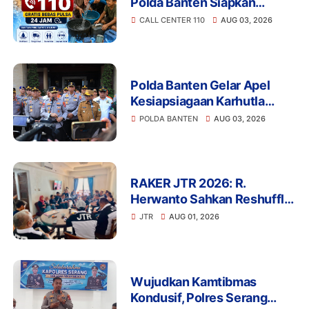
Polda Banten Siapkan
Layanan Bantuan Air Bersih
CALL CENTER 110
AUG 03, 2026
Melalui 110
Polda Banten Gelar Apel
Kesiapsiagaan Karhutla
2026, Perkuat Sinergi
POLDA BANTEN
AUG 03, 2026
Antisipasi Bencana
RAKER JTR 2026: R.
Herwanto Sahkan Reshuffle
Pengurus dan Tegaskan
JTR
AUG 01, 2026
Disiplin Organisasi
Wujudkan Kamtibmas
Kondusif, Polres Serang