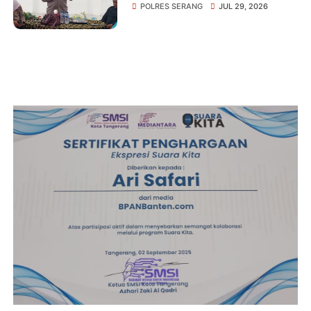
Gelar Silaturahmi Strategis
POLRES SERANG
JUL 29, 2026
Bersama Insan Pers