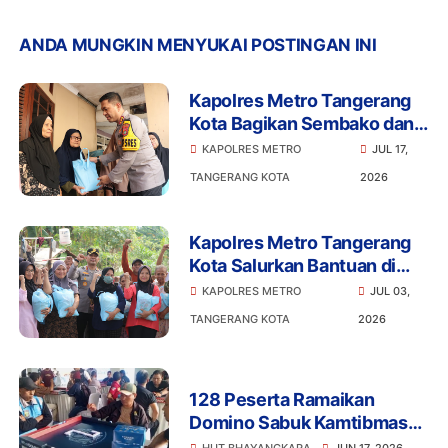
ANDA MUNGKIN MENYUKAI POSTINGAN INI
Kapolres Metro Tangerang
Kota Bagikan Sembako dan
Ajak Warga Jaga Kamtibmas
KAPOLRES METRO
JUL 17,
TANGERANG KOTA
2026
Kapolres Metro Tangerang
Kota Salurkan Bantuan di
Batuceper, Program Jaga
KAPOLRES METRO
JUL 03,
Jakarta Sentuh Langsung
TANGERANG KOTA
2026
Warga
128 Peserta Ramaikan
Domino Sabuk Kamtibmas
Kapolres Cup 2026, Juara 1
HUT BHAYANGKARA
JUN 17, 2026