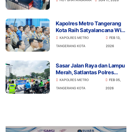
Dapat Motor Listrik
Kapolres Metro Tangerang
Kota Raih Satyalancana Wira
Karya dari Presiden
KAPOLRES METRO
FEB 13,
TANGERANG KOTA
2026
Sasar Jalan Raya dan Lampu
Merah, Satlantas Polres
Metro Tangerang Kota
KAPOLRES METRO
FEB 05,
Gencarkan Edukasi
TANGERANG KOTA
2026
Keselamatan