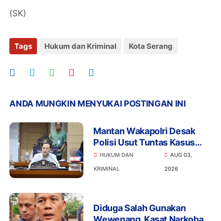
(SK)
Tags
Hukum dan Kriminal
Kota Serang
ANDA MUNGKIN MENYUKAI POSTINGAN INI
Mantan Wakapolri Desak
Polisi Usut Tuntas Kasus
Bigmo Ajak Anak di Bawah
HUKUM DAN
AUG 03,
Umur Promosikan Vape
KRIMINAL
2026
Diduga Salah Gunakan
Wewenang, Kasat Narkoba