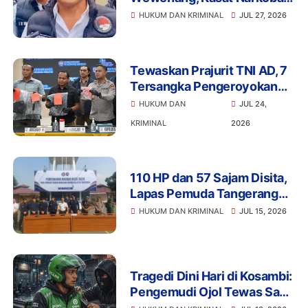
Polres Tangsel dan 6
HUKUM DAN KRIMINAL
JUL 27, 2026
Anggota Ditangkap
Bareskrim
Tewaskan Prajurit TNI AD, 7
Tersangka Pengeroyokan
Terancam Penjara Seumur
HUKUM DAN
JUL 24,
Hidup
KRIMINAL
2026
110 HP dan 57 Sajam Disita,
Lapas Pemuda Tangerang
Perketat Pengawasan
HUKUM DAN KRIMINAL
JUL 15, 2026
Tragedi Dini Hari di Kosambi:
Pengemudi Ojol Tewas Saat
Istirahat, Motor dan HP Raib