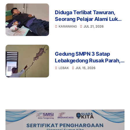
Diduga Terlibat Tawuran,
Seorang Pelajar Alami Luka
Berat di Klari, Polisi Lakukan
KARAWANG
JUL 21, 2026
Penyelidikan
Gedung SMPN 3 Satap
Lebakgedong Rusak Parah,
Warga: Jangan Tunggu
LEBAK
JUL 15, 2026
Menimpa Guru dan Murid!