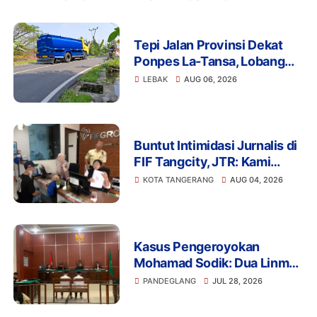
Tepi Jalan Provinsi Dekat
Ponpes La-Tansa, Lobang
Pengambilan Air Ancam
LEBAK
AUG 06, 2026
Keselamatan Pengguna
Jalan
Buntut Intimidasi Jurnalis di
FIF Tangcity, JTR: Kami
Tidak Akan Tinggal Diam!
KOTA TANGERANG
AUG 04, 2026
Kasus Pengeroyokan
Mohamad Sodik: Dua Linmas
Pandeglang Diganjar 5 Bulan
PANDEGLANG
JUL 28, 2026
Penjara