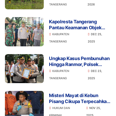
Ketahanan Pangan Kuartal IV
TANGERANG
2026
Kapolresta Tangerang
Pantau Keamanan Objek
Wisata dan Rekreasi di Hari
KABUPATEN
DEC 25,
Libur Natal
TANGERANG
2025
Ungkap Kasus Pembunuhan
Hingga Ranmor, Polsek
Cikupa Raih Sejumlah
KABUPATEN
DEC 23,
Penghargaan
TANGERANG
2025
Misteri Mayat di Kebun
Pisang Cikupa Terpecahkan:
Pelaku Tertangkap di
HUKUM DAN
NOV 25,
Lampung
KRIMINAL
2025