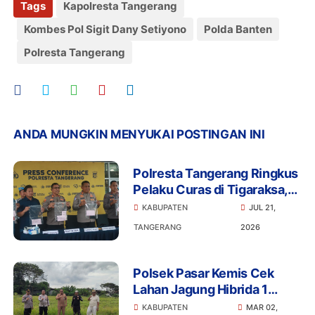
Tags
Kapolresta Tangerang
Kombes Pol Sigit Dany Setiyono
Polda Banten
Polresta Tangerang
ANDA MUNGKIN MENYUKAI POSTINGAN INI
Polresta Tangerang Ringkus
Pelaku Curas di Tigaraksa,
Penadah Motor Hasil
KABUPATEN
JUL 21,
Rampasan Diburu
TANGERANG
2026
Polsek Pasar Kemis Cek
Lahan Jagung Hibrida 1
Hektare, Dukung Program
KABUPATEN
MAR 02,