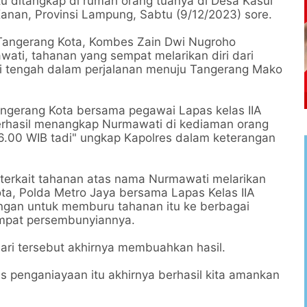
tu ditangkap di rumah orang tuanya di Desa Kasui
nan, Provinsi Lampung, Sabtu (9/12/2023) sore.
 Tangerang Kota, Kombes Zain Dwi Nugroho
ti, tahanan yang sempat melarikan diri dari
ini tengah dalam perjalanan menuju Tangerang Mako
angerang Kota bersama pegawai Lapas kelas IIA
rhasil menangkap Nurmawati di kediaman orang
16.00 WIB tadi" ungkap Kapolres dalam keterangan
 terkait tahanan atas nama Nurmawati melarikan
ota, Polda Metro Jaya bersama Lapas Kelas IIA
gan untuk memburu tahanan itu ke berbagai
empat persembunyiannya.
ari tersebut akhirnya membuahkan hasil.
us penganiayaan itu akhirnya berhasil kita amankan