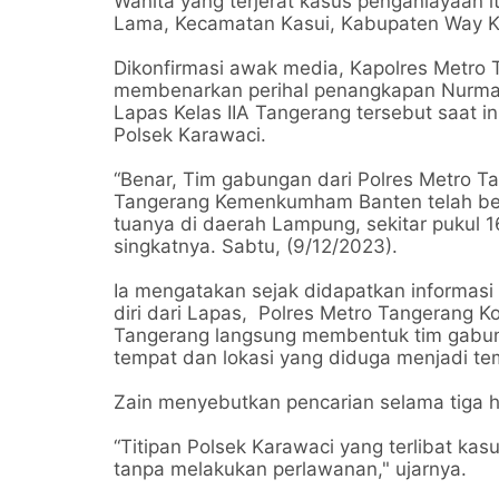
Wanita yang terjerat kasus penganiayaan i
Lama, Kecamatan Kasui, Kabupaten Way Ka
Dikonfirmasi awak media, Kapolres Metro
membenarkan perihal penangkapan Nurmawa
Lapas Kelas IIA Tangerang tersebut saat 
Polsek Karawaci.
“Benar, Tim gabungan dari Polres Metro T
Tangerang Kemenkumham Banten telah be
tuanya di daerah Lampung, sekitar pukul 
singkatnya. Sabtu, (9/12/2023).
Ia mengatakan sejak didapatkan informasi
diri dari Lapas, Polres Metro Tangerang K
Tangerang langsung membentuk tim gabun
tempat dan lokasi yang diduga menjadi t
Zain menyebutkan pencarian selama tiga h
“Titipan Polsek Karawaci yang terlibat kas
tanpa melakukan perlawanan," ujarnya.