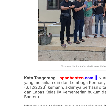
Tahanan Wanita Kabur dari Lapas Kelas
Kota Tangerang -
bpanbanten
.com ||
Nurm
yang melarikan diri dari Lembaga Permasy
(6/12/2023) kemarin, akhirnya berhasil di
dan Lapas Kelas IIA Kementerian hukum 
Banten).