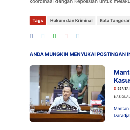
koordinasi dengan Kepolisian untuk melak
Tags
Hukum dan Kriminal
Kota Tangera
ANDA MUNGKIN MENYUKAI POSTINGAN I
Manta
Kasu
Prom
BERITA
NASIONA
Mantan 
Daradja