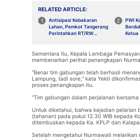
RELATED ARTICLE
Antisipasi Kebakaran
PWI K
Lahan, Pemkot Tangerang
Berdu
Perintahkan RT/RW
Ketua
Giatkan Patroli
Tange
Sementara itu, Kepala Lembaga Pemasyarak
membenarkan perihal penangkapan Nurmawa
“Benar tim gabungan telah berhasil mena
Lampung, tadi sore,” kata Yekti dikonfirm
proses penangkapan itu.
“Tim gabungan dalam perjalanan bersama N
Untuk diketahui, bahwa kejadian pelarian b
(tahanan) pada pukul 12.30 WIB kepada 
ditembuskan kepada Ka. KPLP dan Kalapa
Setelah mengetahui Nurmawati melarikan di