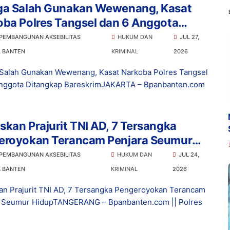
ga Salah Gunakan Wewenang, Kasat
ba Polres Tangsel dan 6 Anggota
ngkap Bareskrim
 PEMBANGUNAN AKSEBILITAS
HUKUM DAN
JUL 27,
L BANTEN
KRIMINAL
2026
Salah Gunakan Wewenang, Kasat Narkoba Polres Tangsel
nggota Ditangkap BareskrimJAKARTA – Bpanbanten.com
kan Prajurit TNI AD, 7 Tersangka
eroyokan Terancam Penjara Seumur
p
 PEMBANGUNAN AKSEBILITAS
HUKUM DAN
JUL 24,
L BANTEN
KRIMINAL
2026
n Prajurit TNI AD, 7 Tersangka Pengeroyokan Terancam
a Seumur HidupTANGERANG – Bpanbanten.com || Polres