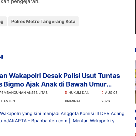
ukan pengejaran.
ng
Polres Metro Tangerang Kota
NI
n Wakapolri Desak Polisi Usut Tuntas
s Bigmo Ajak Anak di Bawah Umur
osikan Vape
 PEMBANGUNAN AKSEBILITAS
HUKUM DAN
AUG 03,
L BANTEN
KRIMINAL
2026
Wakapolri yang kini menjadi Anggota Komisi III DPR Adang
tunJAKARTA - Bpanbanten.com || Mantan Wakapolri y...