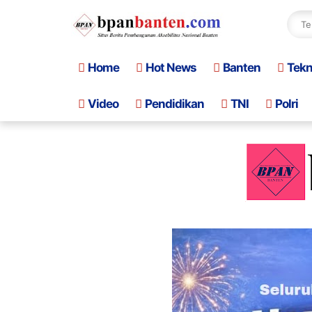
Home
Hot News
Banten
Tek
Video
Pendidikan
TNI
Polri