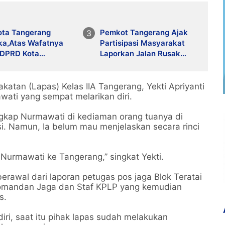
ota Tangerang
Pemkot Tangerang Ajak
ka,Atas Wafatnya
Partisipasi Masyarakat
 DPRD Kota
Laporkan Jalan Rusak
rang Bang Rusdi
Lewat Kanal Resmi
atan (Lapas) Kelas IIA Tangerang, Yekti Apriyanti
ti yang sempat melarikan diri.
ngkap Nurmawati di kediaman orang tuanya di
asi. Namun, Ia belum mau menjelaskan secara rinci
urmawati ke Tangerang,” singkat Yekti.
erawal dari laporan petugas pos jaga Blok Teratai
Komandan Jaga dan Staf KPLP yang kemudian
s.
ri, saat itu pihak lapas sudah melakukan