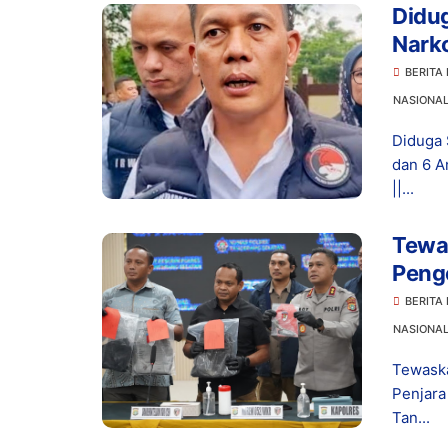
Didu
Narko
Dita
BERITA
NASIONA
Diduga 
dan 6 A
||...
Tewas
Peng
Hidu
BERITA
NASIONA
Tewaska
Penjar
Tan...