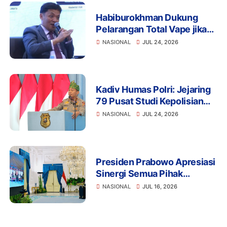
Habiburokhman Dukung
Pelarangan Total Vape jika
Disalahgunakan untuk
NASIONAL
JUL 24, 2026
Narkoba
Kadiv Humas Polri: Jejaring
79 Pusat Studi Kepolisian
Perkuat Transformasi Polri
NASIONAL
JUL 24, 2026
Berbasis Riset, Riau
Hadirkan Terobosan Green
Policing
Presiden Prabowo Apresiasi
Sinergi Semua Pihak
Wujudkan Proyek LNG
NASIONAL
JUL 16, 2026
Abadi Masela