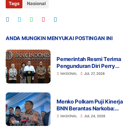
Tags
Nasional
ANDA MUNGKIN MENYUKAI POSTINGAN INI
Pemerintah Resmi Terima
Pengunduran Diri Perry
Warjiyo, Destry Damayanti
NASIONAL
JUL 27, 2026
Jalankan Tugas Gubernur BI
Sementara
Menko Polkam Puji Kinerja
BNN Berantas Narkoba:
Selamatkan Manusia dan
NASIONAL
JUL 24, 2026
Bangsa