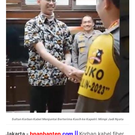
Sultan Korban Kabel Menjuntai Berterima Kasih ke Kapolri: Mimpi Jadi Nyata
Jakarta -
bpanbanten
.com ||
Korban kabel fiber