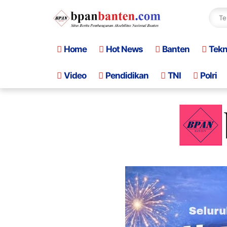
Home
Hot News
Banten
Tek
Video
Pendidikan
TNI
Polri