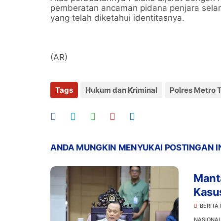
pemberatan ancaman pidana penjara selama
yang telah diketahui identitasnya.
(AR)
Tags
Hukum dan Kriminal
Polres Metro 
ANDA MUNGKIN MENYUKAI POSTINGAN I
Manta
Kasu
Prom
BERITA
NASIONA