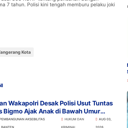
 7 tahun. Polisi kini tengah memburu pelaku joki
Tangerang Kota
NI
n Wakapolri Desak Polisi Usut Tuntas
s Bigmo Ajak Anak di Bawah Umur
osikan Vape
 PEMBANGUNAN AKSEBILITAS
HUKUM DAN
AUG 03,
L BANTEN
KRIMINAL
2026