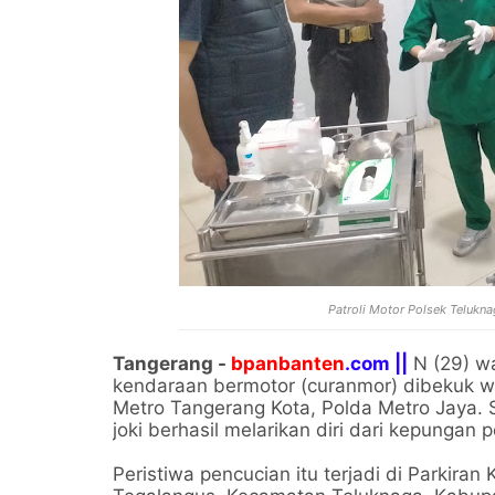
Patroli Motor Polsek Teluk
Tangerang -
bpanbanten
.com ||
N (29) w
kendaraan bermotor (curanmor) dibekuk war
Metro Tangerang Kota, Polda Metro Jaya. 
joki berhasil melarikan diri dari kepungan p
Peristiwa pencucian itu terjadi di Parkira