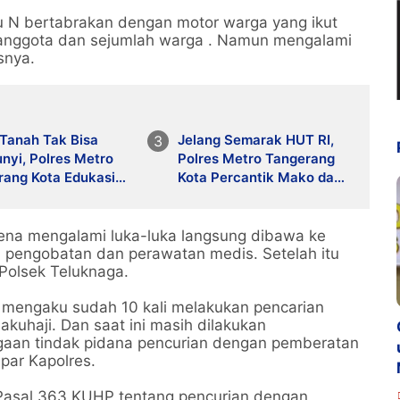
ku N bertabrakan dengan motor warga yang ikut
 anggota dan sejumlah warga . Namun mengalami
snya.
 Tanah Tak Bisa
Jelang Semarak HUT RI,
nyi, Polres Metro
Polres Metro Tangerang
rang Kota Edukasi
Kota Percantik Mako dan
 Pinang Soal
Siap Sukseskan Merdeka
ikat Elektronik
Bersama Masyarakat
rena mengalami luka-luka langsung dibawa ke
 pengobatan dan perawatan medis. Setelah itu
 Polsek Teluknaga.
u mengaku sudah 10 kali melakukan pencarian
kuhaji. Dan saat ini masih dilakukan
gaan tindak pidana pencurian dengan pemberatan
par Kapolres.
 Pasal 363 KUHP tentang pencurian dengan