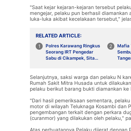
"Saat kejar kejaran-kejaran tersebut pela
mengejar, pelaku pun berhasil diamankan
luka-luka akibat kecelakaan tersebut," jela
RELATED ARTICLE
Polres Karawang Ringkus
Mafia
Seorang IRT Pengedar
Sembu
Sabu di Cikampek, Sita
Tange
Timbangan Digital dan
Warga
Ponsel Transaksi
Sertif
Selanjutnya, saksi warga dan pelaku N ka
Rumah Sakit Mitra Husada untuk dilakukan
pelaku berikut barang bukti diamankan ke
"Dari hasil pemeriksaan sementara, pelak
motor di wilayah Teluknaga Kosambi dan Pa
pengembangan terkait dengan perkara du
(curanmor) yang dilakukan oleh pelaku," pa
Atas perbuatannya Pelaku dijerat dengan