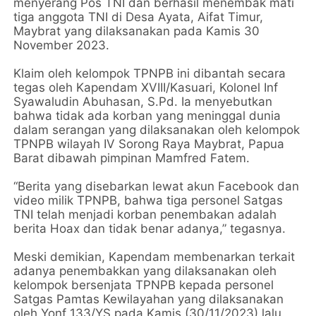
menyerang Pos TNI dan berhasil menembak mati
tiga anggota TNI di Desa Ayata, Aifat Timur,
Maybrat yang dilaksanakan pada Kamis 30
November 2023.
Klaim oleh kelompok TPNPB ini dibantah secara
tegas oleh Kapendam XVIII/Kasuari, Kolonel Inf
Syawaludin Abuhasan, S.Pd. Ia menyebutkan
bahwa tidak ada korban yang meninggal dunia
dalam serangan yang dilaksanakan oleh kelompok
TPNPB wilayah IV Sorong Raya Maybrat, Papua
Barat dibawah pimpinan Mamfred Fatem.
“Berita yang disebarkan lewat akun Facebook dan
video milik TPNPB, bahwa tiga personel Satgas
TNI telah menjadi korban penembakan adalah
berita Hoax dan tidak benar adanya,” tegasnya.
Meski demikian, Kapendam membenarkan terkait
adanya penembakkan yang dilaksanakan oleh
kelompok bersenjata TPNPB kepada personel
Satgas Pamtas Kewilayahan yang dilaksanakan
oleh Yonf 133/YS pada Kamis (30/11/2023) lalu.