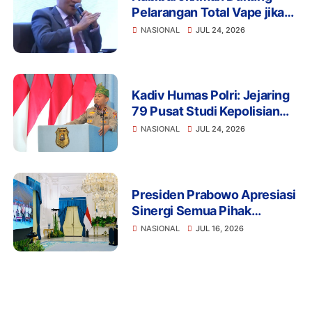
Pelarangan Total Vape jika
Disalahgunakan untuk
NASIONAL
JUL 24, 2026
Narkoba
Kadiv Humas Polri: Jejaring
79 Pusat Studi Kepolisian
Perkuat Transformasi Polri
NASIONAL
JUL 24, 2026
Berbasis Riset, Riau
Hadirkan Terobosan Green
Policing
Presiden Prabowo Apresiasi
Sinergi Semua Pihak
Wujudkan Proyek LNG
NASIONAL
JUL 16, 2026
Abadi Masela