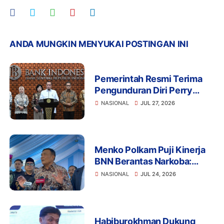
ANDA MUNGKIN MENYUKAI POSTINGAN INI
Pemerintah Resmi Terima
Pengunduran Diri Perry
Warjiyo, Destry Damayanti
NASIONAL
JUL 27, 2026
Jalankan Tugas Gubernur BI
Sementara
Menko Polkam Puji Kinerja
BNN Berantas Narkoba:
Selamatkan Manusia dan
NASIONAL
JUL 24, 2026
Bangsa
Habiburokhman Dukung