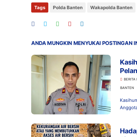
Tags
Polda Banten
Wakapolda Banten
ANDA MUNGKIN MENYUKAI POSTINGAN I
Kasi
Pelan
Gadai
BERITA
Bant
BANTEN
Kasihum
Anggota
Hada