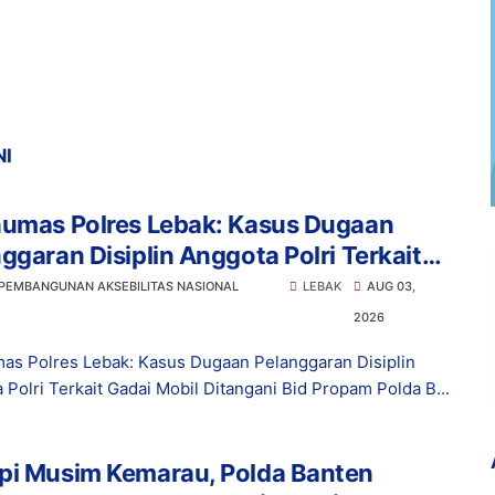
NI
humas Polres Lebak: Kasus Dugaan
ggaran Disiplin Anggota Polri Terkait
 Mobil Ditangani Bid Propam Polda
 PEMBANGUNAN AKSEBILITAS NASIONAL
LEBAK
AUG 03,
en
2026
as Polres Lebak: Kasus Dugaan Pelanggaran Disiplin
 Polri Terkait Gadai Mobil Ditangani Bid Propam Polda B...
pi Musim Kemarau, Polda Banten