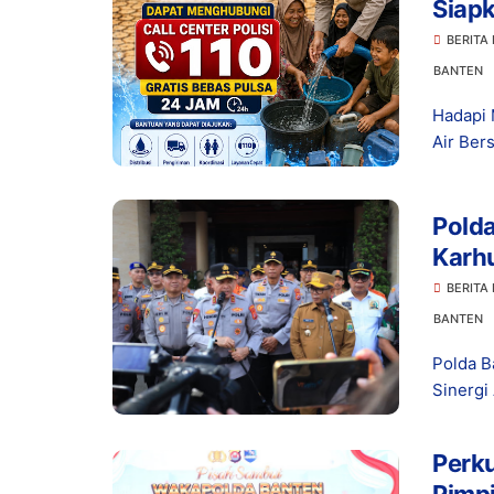
Siapk
110
BERITA
BANTEN
Hadapi 
Air Ber
Polda
Karhu
Benc
BERITA
BANTEN
Polda B
Sinergi
Perku