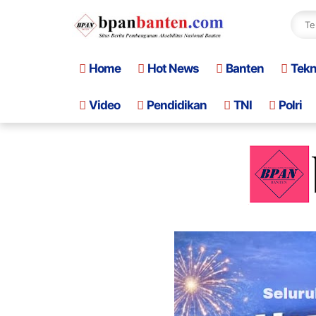
Home
Hot News
Banten
Tek
Video
Pendidikan
TNI
Polri