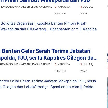
in Pisah Sambut Wakapolda dan PJU
 PEMBANGUNAN AKSEBILITAS NASIONAL
KAPOLDA
JUL 29,
BANTEN
2026
 Soliditas Organisasi, Kapolda Banten Pimpin Pisah
Wakapolda dan PJUSerang – Bpanbanten.com || Kapolda
 Banten Gelar Serah Terima Jabatan
olda, PJU, serta Kapolres Cilegon dan
k
 PEMBANGUNAN AKSEBILITAS NASIONAL
KAPOLDA
JUL 29,
BANTEN
2026
anten Gelar Serah Terima Jabatan Wakapolda, PJU, serta
s Cilegon dan LebakSerang – Bpanbanten.com || Polda...