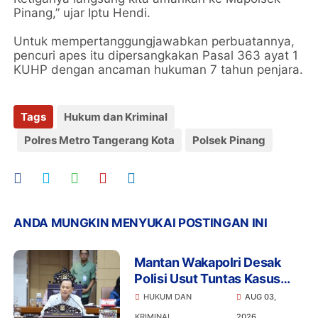
Pinang,” ujar Iptu Hendi.
Untuk mempertanggungjawabkan perbuatannya,
pencuri apes itu dipersangkakan Pasal 363 ayat 1
KUHP dengan ancaman hukuman 7 tahun penjara.
Tags
Hukum dan Kriminal
Polres Metro Tangerang Kota
Polsek Pinang
ANDA MUNGKIN MENYUKAI POSTINGAN INI
Mantan Wakapolri Desak
Polisi Usut Tuntas Kasus
Bigmo Ajak Anak di Bawah
HUKUM DAN
AUG 03,
Umur Promosikan Vape
KRIMINAL
2026