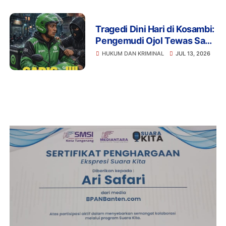
Tragedi Dini Hari di Kosambi:
Pengemudi Ojol Tewas Saat
Istirahat, Motor dan HP Raib
HUKUM DAN KRIMINAL
JUL 13, 2026