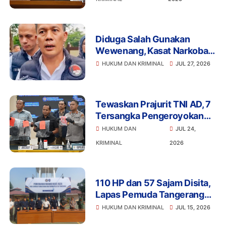
Diduga Salah Gunakan
Wewenang, Kasat Narkoba
Polres Tangsel dan 6
HUKUM DAN KRIMINAL
JUL 27, 2026
Anggota Ditangkap
Bareskrim
Tewaskan Prajurit TNI AD, 7
Tersangka Pengeroyokan
Terancam Penjara Seumur
HUKUM DAN
JUL 24,
Hidup
KRIMINAL
2026
110 HP dan 57 Sajam Disita,
Lapas Pemuda Tangerang
Perketat Pengawasan
HUKUM DAN KRIMINAL
JUL 15, 2026