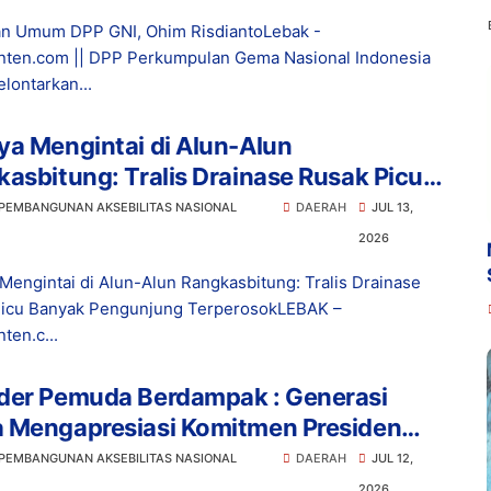
n Umum DPP GNI, Ohim RisdiantoLebak -
ten.com || DPP Perkumpulan Gema Nasional Indonesia
lontarkan...
a Mengintai di Alun-Alun
asbitung: Tralis Drainase Rusak Picu
ak Pengunjung Terperosok
 PEMBANGUNAN AKSEBILITAS NASIONAL
DAERAH
JUL 13,
2026
Mengintai di Alun-Alun Rangkasbitung: Tralis Drainase
icu Banyak Pengunjung TerperosokLEBAK –
ten.c...
der Pemuda Berdampak : Generasi
 Mengapresiasi Komitmen Presiden
owo dalam Pemberantasan Korupsi
 PEMBANGUNAN AKSEBILITAS NASIONAL
DAERAH
JUL 12,
2026