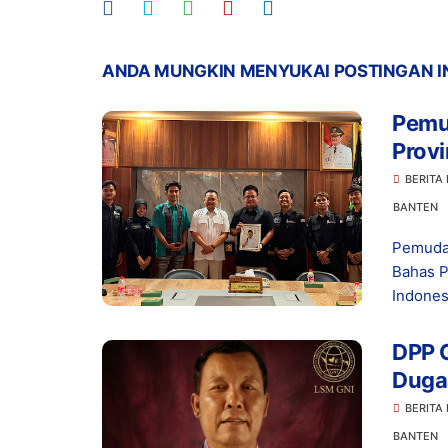
ANDA MUNGKIN MENYUKAI POSTINGAN I
Pemu
Provi
Ketah
BERITA
Indo
BANTEN
Pemuda
Bahas P
Indonesi
DPP G
Dugaa
di Le
BERITA
BANTEN