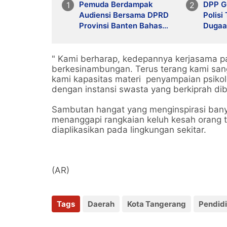
Pemuda Berdampak
DPP G
Audiensi Bersama DPRD
Polisi
Provinsi Banten Bahas
Dugaan
Pendidikan, Ketahanan
Penger
Pangan, dan Literasi
Lebak
Menuju Indonesia Emas
" Kami berharap, kedepannya kerjasama par
2045
berkesinambungan. Terus terang kami sang
kami kapasitas materi penyampaian psikol
dengan instansi swasta yang berkiprah dib
Sambutan hangat yang menginspirasi bany
menanggapi rangkaian keluh kesah orang t
diaplikasikan pada lingkungan sekitar.
(AR)
Tags
Daerah
Kota Tangerang
Pendid