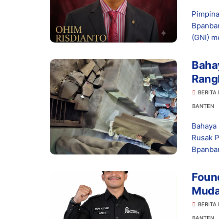
Pimpina
Bpanban
(GNI) me
Bahay
Rangk
Bany
BERITA
BANTEN
Bahaya 
Rusak P
Bpanban
Foun
Muda
Prab
BERITA
BANTEN