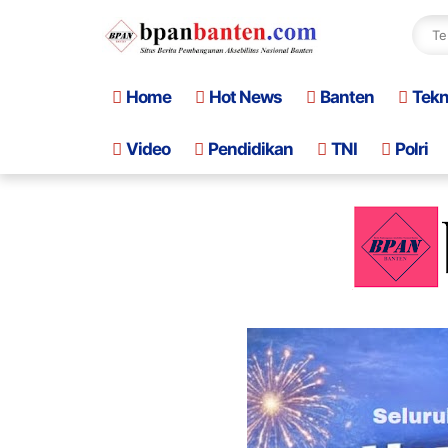
Home
Hot News
Banten
Tek
Video
Pendidikan
TNI
Polri