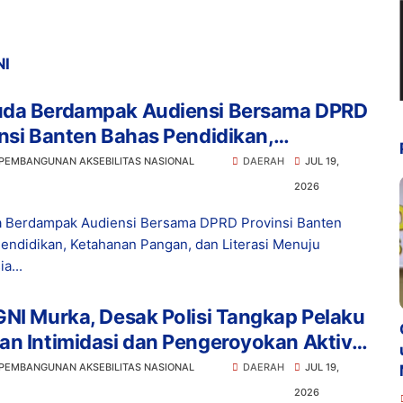
NI
da Berdampak Audiensi Bersama DPRD
nsi Banten Bahas Pendidikan,
anan Pangan, dan Literasi Menuju
 PEMBANGUNAN AKSEBILITAS NASIONAL
DAERAH
JUL 19,
nesia Emas 2045
2026
 Berdampak Audiensi Bersama DPRD Provinsi Banten
endidikan, Ketahanan Pangan, dan Literasi Menuju
a...
NI Murka, Desak Polisi Tangkap Pelaku
n Intimidasi dan Pengeroyokan Aktivis
bak
 PEMBANGUNAN AKSEBILITAS NASIONAL
DAERAH
JUL 19,
2026