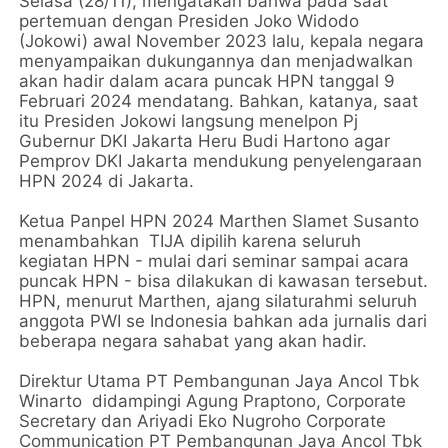
Selasa (28/11), mengatakan bahwa pada saat
pertemuan dengan Presiden Joko Widodo
(Jokowi) awal November 2023 lalu, kepala negara
menyampaikan dukungannya dan menjadwalkan
akan hadir dalam acara puncak HPN tanggal 9
Februari 2024 mendatang. Bahkan, katanya, saat
itu Presiden Jokowi langsung menelpon Pj
Gubernur DKI Jakarta Heru Budi Hartono agar
Pemprov DKI Jakarta mendukung penyelengaraan
HPN 2024 di Jakarta.
Ketua Panpel HPN 2024 Marthen Slamet Susanto
menambahkan TIJA dipilih karena seluruh
kegiatan HPN - mulai dari seminar sampai acara
puncak HPN - bisa dilakukan di kawasan tersebut.
HPN, menurut Marthen, ajang silaturahmi seluruh
anggota PWI se Indonesia bahkan ada jurnalis dari
beberapa negara sahabat yang akan hadir.
Direktur Utama PT Pembangunan Jaya Ancol Tbk
Winarto didampingi Agung Praptono, Corporate
Secretary dan Ariyadi Eko Nugroho Corporate
Communication PT Pembangunan Jaya Ancol Tbk