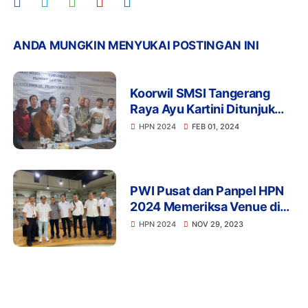
ANDA MUNGKIN MENYUKAI POSTINGAN INI
Koorwil SMSI Tangerang
Raya Ayu Kartini Ditunjuk
Jadi Ketua Panitia Hari Pers
HPN 2024
FEB 01, 2024
Nasional 2024 Tingkat
Banten
PWI Pusat dan Panpel HPN
2024 Memeriksa Venue di
Ancol Bersama Direktur
HPN 2024
NOV 29, 2023
Utama PT Pembangunan
Jaya Ancol