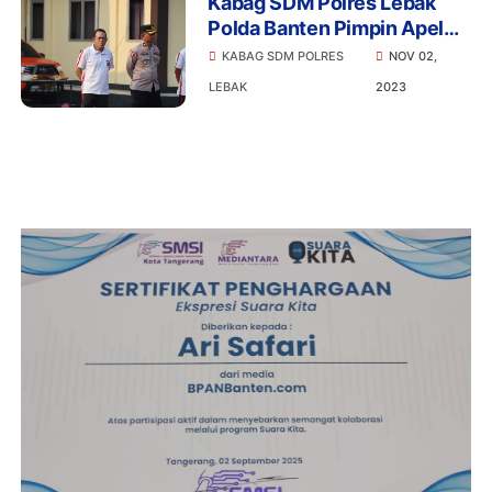
Kabag SDM Polres Lebak
Polda Banten Pimpin Apel
Pagi dan Olah Raga Bersama
KABAG SDM POLRES
NOV 02,
di Halaman Mako Polres
LEBAK
2023
Lebak