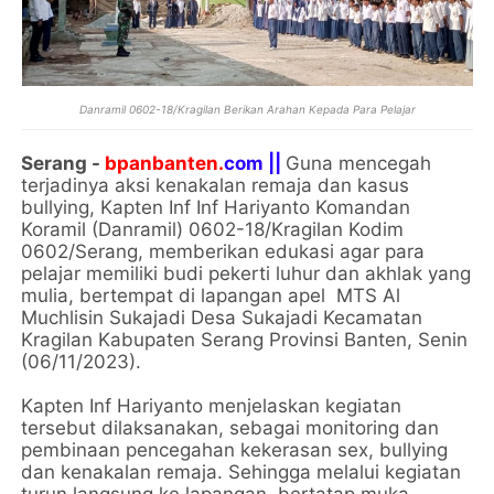
Danramil 0602-18/Kragilan Berikan Arahan Kepada Para Pelajar
Serang -
bpanbanten.
com ||
Guna mencegah
terjadinya aksi kenakalan remaja dan kasus
bullying, Kapten Inf Inf Hariyanto Komandan
Koramil (Danramil) 0602-18/Kragilan Kodim
0602/Serang, memberikan edukasi agar para
pelajar memiliki budi pekerti luhur dan akhlak yang
mulia, bertempat di lapangan apel MTS Al
Muchlisin Sukajadi Desa Sukajadi Kecamatan
Kragilan Kabupaten Serang Provinsi Banten, Senin
(06/11/2023).
Kapten Inf Hariyanto menjelaskan kegiatan
tersebut dilaksanakan, sebagai monitoring dan
pembinaan pencegahan kekerasan sex, bullying
dan kenakalan remaja. Sehingga melalui kegiatan
turun langsung ke lapangan, bertatap muka