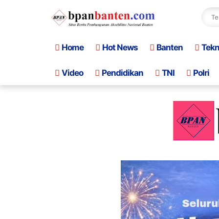
Home
Hot News
Banten
Tek
Video
Pendidikan
TNI
Polri