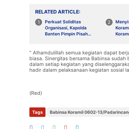
RELATED ARTICLE
Perkuat Soliditas
Menyis
Organisasi, Kapolda
Koram
Banten Pimpin Pisah
Koram
Sambut Wakapolda dan
Genca
PJU
" Alhamdulillah semua kegiatan dapat berj
biasa. Sinergitas bersama Babinsa sudah b
dalam setiap kegiatan yang diselenggarak
hadir dalam pelaksanaan kegiatan sosial la
(Red)
Tags
Babinsa Koramil 0602-13/Padarincan